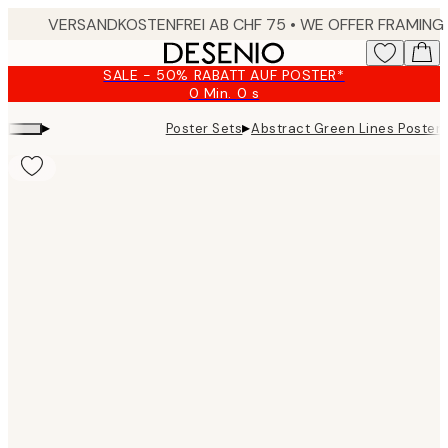
Skip
to
main
SALE - 50% RABATT AUF POSTER*
content.
0 Min.
0 s
Gültig
bis:
▸
▸
Poster Sets
Abstract Green Lines Poster
2026-
08-
09
Product