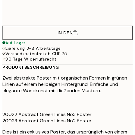
CH
CHF 169
100x150 cm
CHF
IN DEN
Auf Lager
Lieferung 3-8 Arbeitstage
Versandkostenfrei ab CHF 75
90 Tage Widerrufsrecht
PRODUKTBESCHREIBUNG
Zwei abstrakte Poster mit organischen Formen in grünen
Linien auf einem hellbeigen Hintergrund. Einfache und
elegante Wandkunst mit fließenden Mustern.
20022 Abstract Green Lines No3 Poster
20023 Abstract Green Lines No2 Poster
Dies ist ein exklusives Poster, das ursprünglich von einem