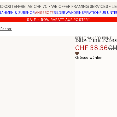
DKOSTENFREI AB CHF 75 • WE OFFER FRAMING SERVICES • LI
RAHMEN & ZUBEHÖR
ANGEBOTE
BILDERWÄNDE
INSPIRATION
FÜR UNT
SALE - 50% RABATT AUF POSTER*
 Poster
PERSONALISED PRINT
Baby Pink Perso
CHF 38.36
CH
Grösse wählen