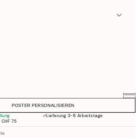
POSTER PERSONALISIEREN
CHF 38.36
CHF 47.95
llung
Lieferung 3-8 Arbeitstage
b CHF 75
CHF 52.76
CHF 65.95
rte