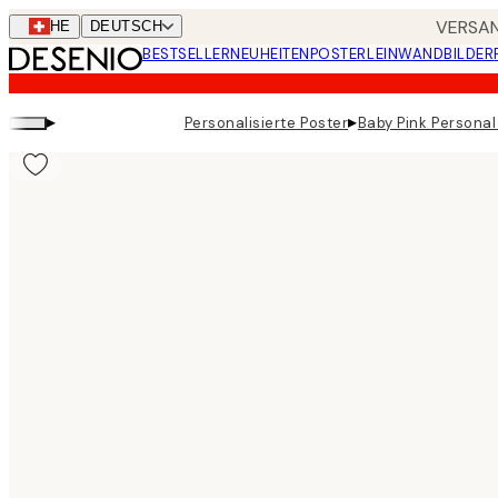
Skip
VERSAN
CHE
DEUTSCH
to
BESTSELLER
NEUHEITEN
POSTER
LEINWANDBILDER
main
content.
▸
▸
Personalisierte Poster
Baby Pink Personal