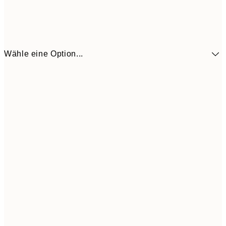
Wähle eine Option...
CHF 14
30x40 cm
CHF 2