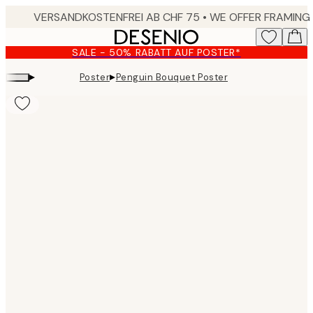
Skip
to
main
SALE - 50% RABATT AUF POSTER*
content.
▸
▸
Poster
Penguin Bouquet Poster
Product
images