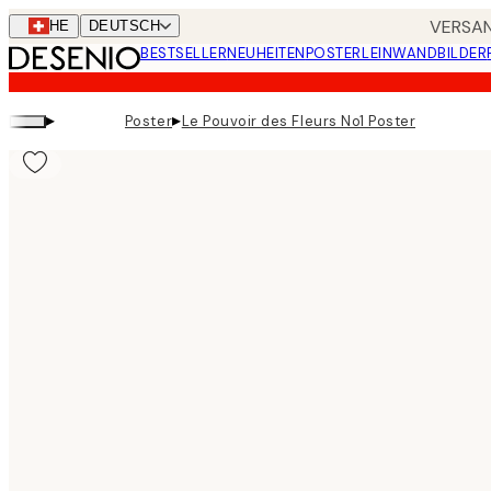
Skip
VERSAN
CHE
DEUTSCH
to
BESTSELLER
NEUHEITEN
POSTER
LEINWANDBILDER
main
content.
▸
▸
Poster
Le Pouvoir des Fleurs No1 Poster