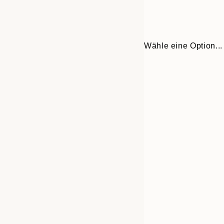
Wähle eine Option...
Frame
21x30 cm
options
30x40 cm