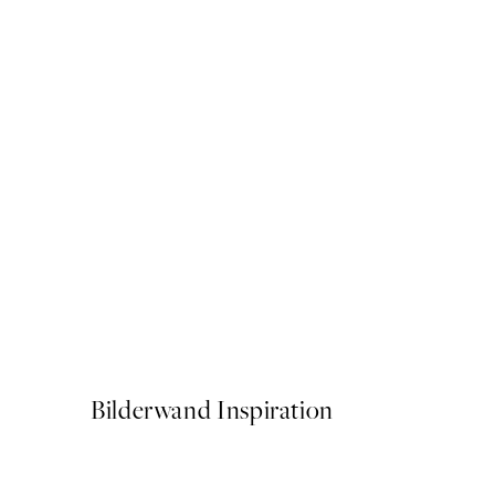
50%*
Elegant Vase Poster
Ab CHF 10.98
CHF 21.95
Bilderwand Inspiration