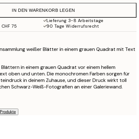
CHF 29.45
IN DEN WARENKORB LEGEN
CHF 24.50
CHF 49
Lieferung 3-8 Arbeitstage
b CHF 75
90 Tage Widerrufsrecht
CHF 32.73
CHF 65.45
r Ansammlung weißer Blätter in einem grauen Quadrat mit Text
en Blättern in einem grauen Quadrat vor einem hellem
Text oben und unten. Die monochromen Farben sorgen für
mteindruck in deinem Zuhause, und dieser Druck wirkt toll
chen Schwarz-Weiß-Fotografien an einer Galeriewand.
 Produkte