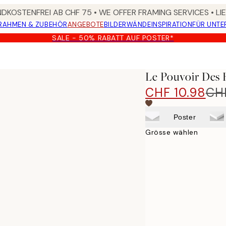
DKOSTENFREI AB CHF 75 • WE OFFER FRAMING SERVICES • LI
RAHMEN & ZUBEHÖR
ANGEBOTE
BILDERWÄNDE
INSPIRATION
FÜR UNT
SALE - 50% RABATT AUF POSTER*
Le Pouvoir Des 
CHF 10.98
CHF
Poster
Grösse wählen