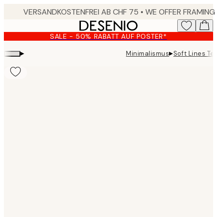
Skip
to
main
SALE - 50% RABATT AUF POSTER*
content.
▸
▸
Minimalismus
Soft Lines Te
Product
images