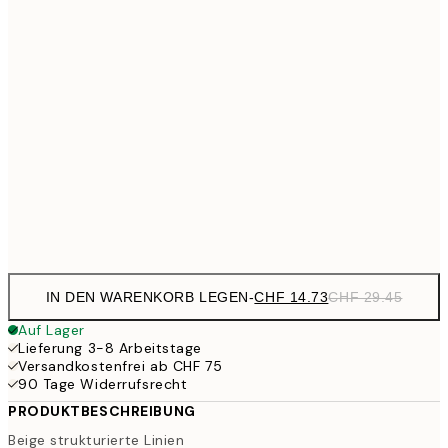
CH
CHF 24
50x70 cm
CH
CHF 32
70x100 cm
CHF 6
CHF 70
100x150 cm
CHF
Frame
options
IN DEN WARENKORB LEGEN
-
CHF 14.73
CHF 29.45
Auf Lager
Lieferung 3-8 Arbeitstage
Versandkostenfrei ab CHF 75
90 Tage Widerrufsrecht
PRODUKTBESCHREIBUNG
Beige strukturierte Linien