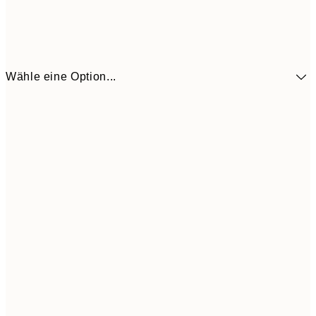
Wähle eine Option...
CHF 14
30x40 cm
CHF 2