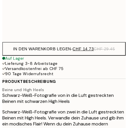
CHF 24
50x70 cm
CH
Frame
options
IN DEN WARENKORB LEGEN
-
CHF 14.73
CHF 29.45
Auf Lager
Lieferung 3-8 Arbeitstage
Versandkostenfrei ab CHF 75
90 Tage Widerrufsrecht
PRODUKTBESCHREIBUNG
Beine und High Heels
Schwarz-Weiß-Fotografie von in die Luft gestreckten
Beinen mit schwarzen High Heels
Schwarz-Weiß-Fotografie von zwei in die Luft gestreckten
Beinen mit High Heels. Verwandle dein Zuhause und gib ihm
ein modisches Flair! Wenn du dein Zuhause modern