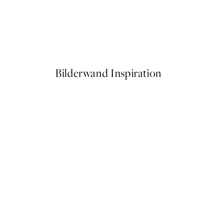
50%*
Drinking Champagne Poster
Ab CHF 14.73
CHF 29.45
Bilderwand Inspiration