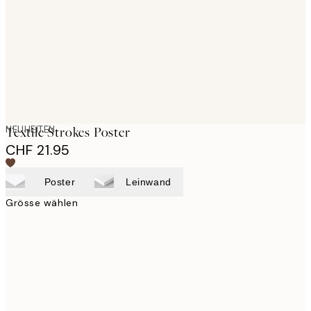
NEUHEITEN
Textile Strokes Poster
CHF 21.95
Poster
Leinwand
Grösse wählen