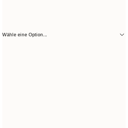
Wähle eine Option...
21x30 cm
CHF 21