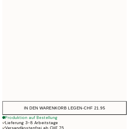
30x40 cm
CHF 29
40x50 cm
CHF
50x70 cm
CHF
70x100 cm
CHF 65
100x150 cm
CHF 
Frame
options
IN DEN WARENKORB LEGEN
-
CHF 21.95
Produktion auf Bestellung
Lieferung 3-8 Arbeitstage
Versandkostenfrei ab CHF 75