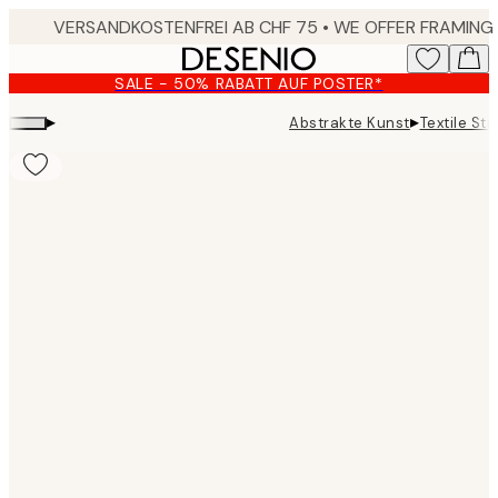
Skip
to
main
SALE - 50% RABATT AUF POSTER*
content.
▸
▸
Abstrakte Kunst
Textile St
Product
images