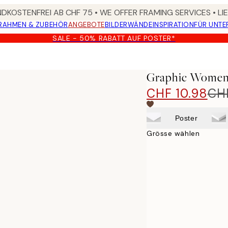
DKOSTENFREI AB CHF 75 • WE OFFER FRAMING SERVICES • LI
RAHMEN & ZUBEHÖR
ANGEBOTE
BILDERWÄNDE
INSPIRATION
FÜR UNT
SALE - 50% RABATT AUF POSTER*
Graphic Women
CHF 10.98
CHF
Poster
Grösse wählen