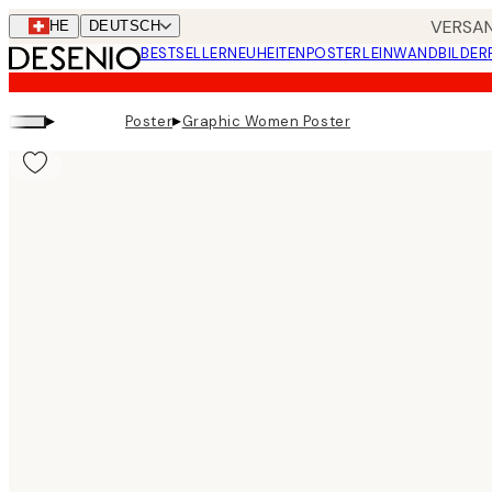
Skip
VERSAN
CHE
DEUTSCH
to
BESTSELLER
NEUHEITEN
POSTER
LEINWANDBILDER
main
content.
▸
▸
Poster
Graphic Women Poster