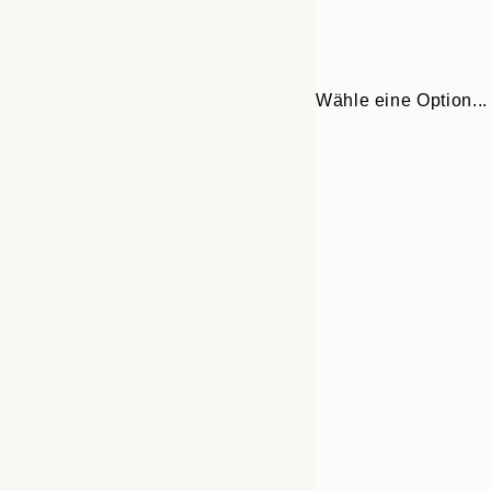
Wähle eine Option...
Frame
21x30 cm
options
30x40 cm