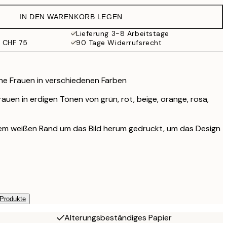
CHF 29.45
IN DEN WARENKORB LEGEN
CHF 24.50
CHF 49
Lieferung 3-8 Arbeitstage
b CHF 75
90 Tage Widerrufsrecht
he Frauen in verschiedenen Farben
auen in erdigen Tönen von grün, rot, beige, orange, rosa,
inem weißen Rand um das Bild herum gedruckt, um das Design
 Produkte
Alterungsbeständiges Papier