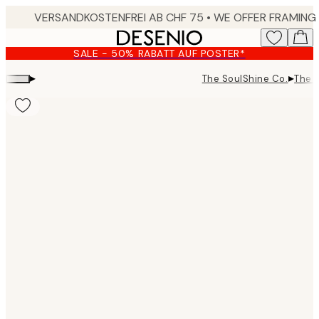
Skip
to
main
SALE - 50% RABATT AUF POSTER*
content.
▸
▸
The SoulShine Co.
The S
Product
images