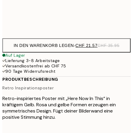
CHF 5
Frame
options
IN DEN WARENKORB LEGEN
-
CHF 21.57
CHF 35.95
Auf Lager
Lieferung 3-8 Arbeitstage
Versandkostenfrei ab CHF 75
90 Tage Widerrufsrecht
PRODUKTBESCHREIBUNG
Retro Inspirationsposter
Retro-inspiriertes Poster mit „Here Now In This“ in
kräftigem Gelb. Rosa und gelbe Formen erzeugen ein
symmetrisches Design. Fügt deiner Bilderwand eine
positive Stimmung hinzu.