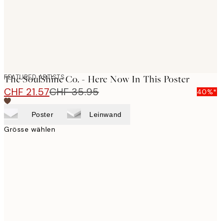
FEATURED ARTISTS
The SoulShine Co. - Here Now In This Poster
CHF 21.57
CHF 35.95
40%*
Poster
Leinwand
Grösse wählen