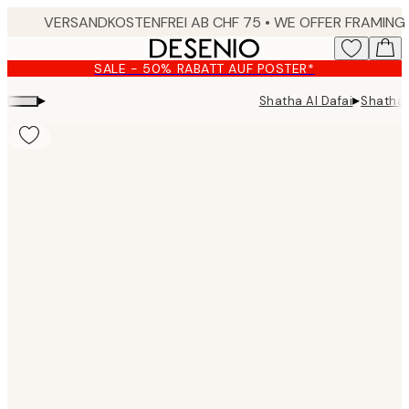
Skip
to
main
SALE - 50% RABATT AUF POSTER*
content.
▸
▸
Shatha Al Dafai
Shatha 
Product
images