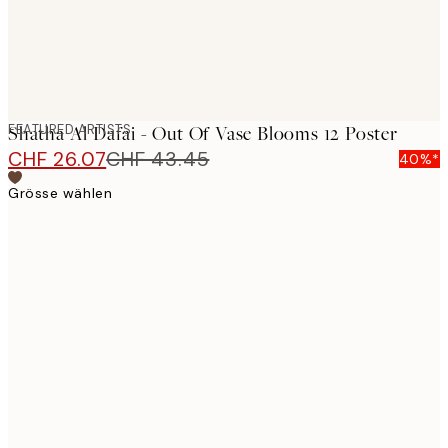
FEATURED ARTISTS
Shatha Al Dafai - Out Of Vase Blooms 12 Poster
CHF 26.07
CHF 43.45
40%*
Grösse wählen