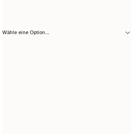
Wähle eine Option...
CHF 21
30x40 cm
CHF 3