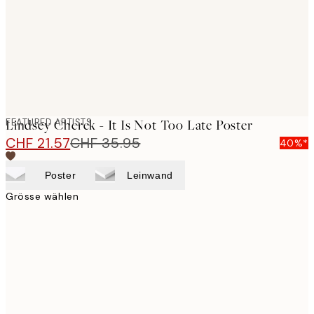
images
FEATURED ARTISTS
Lindsey Cherek - It Is Not Too Late Poster
CHF 21.57
CHF 35.95
40%*
Poster
Leinwand
Grösse wählen