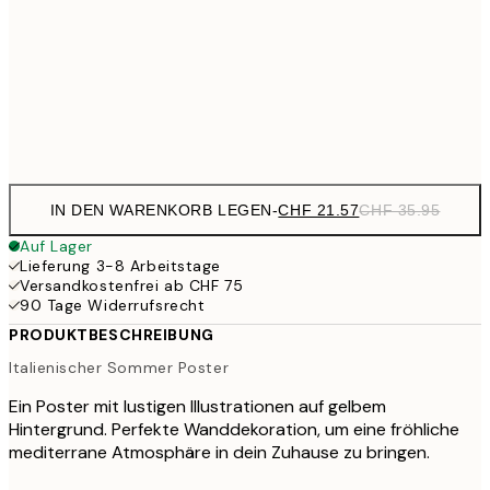
CHF 5
CHF 42
70x100 cm
CH
Frame
options
IN DEN WARENKORB LEGEN
-
CHF 21.57
CHF 35.95
Auf Lager
Lieferung 3-8 Arbeitstage
Versandkostenfrei ab CHF 75
90 Tage Widerrufsrecht
PRODUKTBESCHREIBUNG
Italienischer Sommer Poster
Ein Poster mit lustigen Illustrationen auf gelbem
Hintergrund. Perfekte Wanddekoration, um eine fröhliche
mediterrane Atmosphäre in dein Zuhause zu bringen.