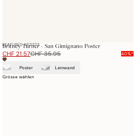
FEATURED ARTISTS
Britney Turner - San Gimignano Poster
CHF 21.57
CHF 35.95
40%*
Poster
Leinwand
Grösse wählen