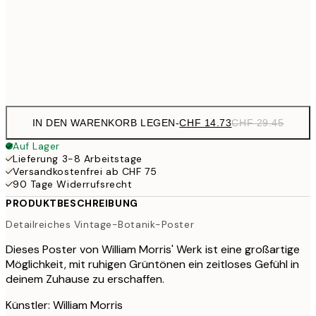
CHF 32
70x100 cm
CHF 6
Frame
options
IN DEN WARENKORB LEGEN
-
CHF 14.73
CHF 29.45
Auf Lager
Lieferung 3-8 Arbeitstage
Versandkostenfrei ab CHF 75
90 Tage Widerrufsrecht
PRODUKTBESCHREIBUNG
Detailreiches Vintage-Botanik-Poster
Dieses Poster von William Morris' Werk ist eine großartige
Möglichkeit, mit ruhigen Grüntönen ein zeitloses Gefühl in
deinem Zuhause zu erschaffen.
Künstler: William Morris