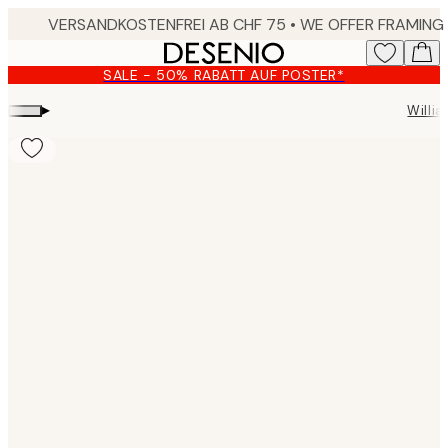
Skip
to
main
SALE - 50% RABATT AUF POSTER*
content.
▸
Willia
Product
images