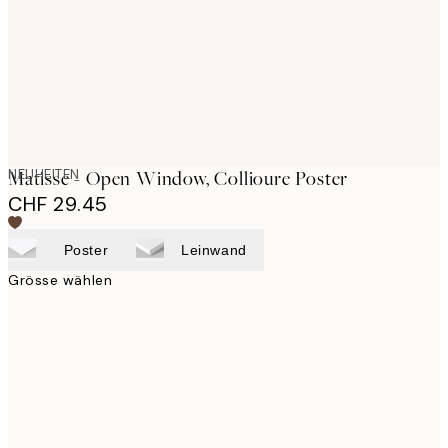
images
NEUHEITEN
Matisse - Open Window, Collioure Poster
CHF 29.45
Poster
Leinwand
Grösse wählen