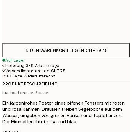
40x50 cm
CHF
Frame
options
IN DEN WARENKORB LEGEN
-
CHF 29.45
Auf Lager
Lieferung 3-8 Arbeitstage
Versandkostenfrei ab CHF 75
90 Tage Widerrufsrecht
PRODUKTBESCHREIBUNG
Buntes Fenster Poster
Ein farbenfrohes Poster eines offenen Fensters mit roten
und rosa Rahmen. Draußen treiben Segelboote auf dem
Wasser, umgeben von grünen Ranken und Topfpflanzen.
Der Himmel leuchtet rosa und blau.