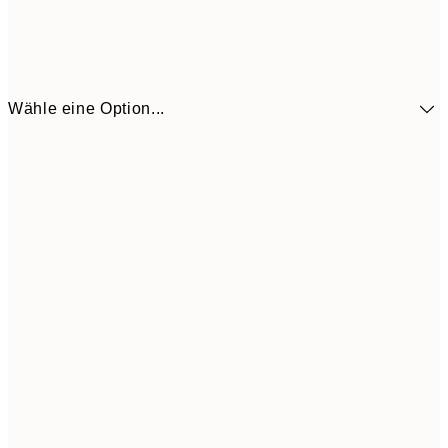
Wähle eine Option...
30x40 cm
CHF 29