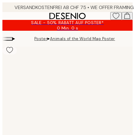
Skip
to
main
SALE - 50% RABATT AUF POSTER*
content.
0 Min.
0 s
Gültig
bis:
▸
▸
Poster
Animals of the World Map Poster
2026-
08-
09
Product