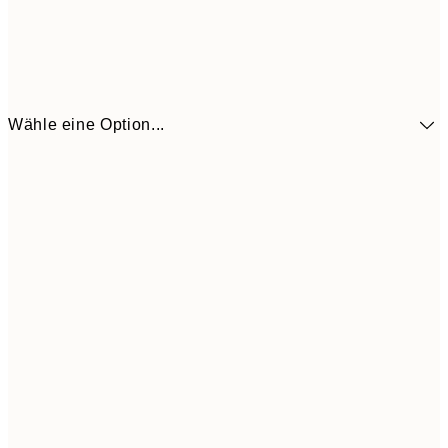
Wähle eine Option...
CHF 10
21x30 cm
CHF 2