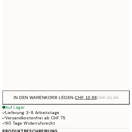
CHF 14
30x40 cm
CHF 2
CHF
40x50 cm
CH
CHF 24
50x70 cm
CH
CHF 70
100x150 cm
CHF
Frame
options
IN DEN WARENKORB LEGEN
-
CHF 10.98
CHF 21.95
Auf Lager
Lieferung 3-8 Arbeitstage
Versandkostenfrei ab CHF 75
90 Tage Widerrufsrecht
PRODUKTBESCHREIBUNG