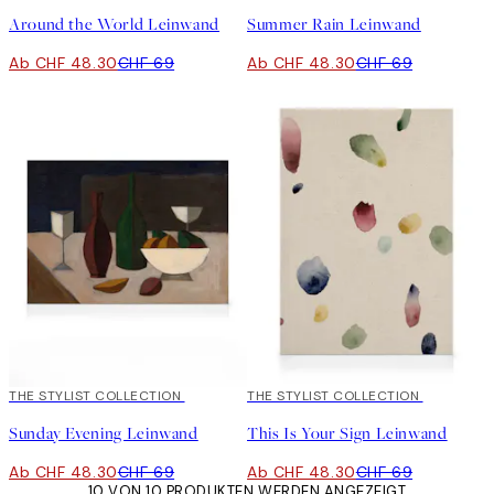
Around the World Leinwand
Summer Rain Leinwand
Ab CHF 48.30
CHF 69
Ab CHF 48.30
CHF 69
30%*
THE STYLIST COLLECTION
30%*
THE STYLIST COLLECTION
Sunday Evening Leinwand
This Is Your Sign Leinwand
Ab CHF 48.30
CHF 69
Ab CHF 48.30
CHF 69
10 VON 10 PRODUKTEN WERDEN ANGEZEIGT