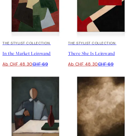
30%*
THE STYLIST COLLECTION
30%*
THE STYLIST COLLECTION
In the Market Leinwand
There She Is Leinwand
Ab CHF 48.30
CHF 69
Ab CHF 48.30
CHF 69