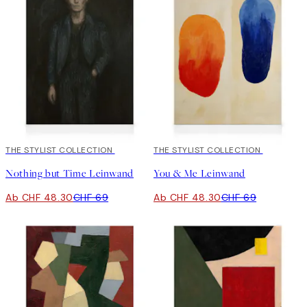
30%*
THE STYLIST COLLECTION
30%*
THE STYLIST COLLECTION
Nothing but Time Leinwand
You & Me Leinwand
Ab CHF 48.30
CHF 69
Ab CHF 48.30
CHF 69