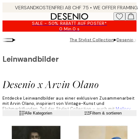
Skip
to
main
SALE - 50% RABATT AUF POSTER*
content.
0 Min.
0 s
Gültig
bis:
▸
▸
The Stylist Collection
Desenio x 
2026-
08-
09
Leinwandbilder
Desenio x Arvin Olano
Entdecke Leinwandbilder aus einer exklusiven Zusammenarbeit
mit Arvin Olano, inspiriert von Vintage-Kunst und
Flohmarktfunden. Teil der Stylist Collection – auch mit
Mallory
Weiterlesen
Alle Kategorien
Filtern & sortieren
@reserve_home
und
Saraa @sareish
.