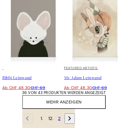
30%*
30%*
FEATURED ARTISTS
Bibbi Leinwand
Mr Adam Leinwand
Ab CHF 48.30
CHF 69
Ab CHF 48.30
CHF 69
36 VON 43 PRODUKTEN WERDEN ANGEZEIGT
MEHR ANZEIGEN
1
2