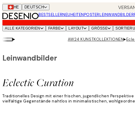
Skip
VERSAN
CHE
DEUTSCH
to
BESTSELLER
NEUHEITEN
POSTER
LEINWANDBILDER
main
content.
ALLE KATEGORIEN
FARBE
LAYOUT
GRÖSSE
SORTIER
▸
▸
AW24 KUNSTKOLLEKTIONEN
Ecle
Leinwandbilder
Eclectic Curation
Traditionelles Design mit einer frischen, jugendlichen Perspektiv
vielfältige Gegenstände nahtlos in minimalistischen, wohlgeord