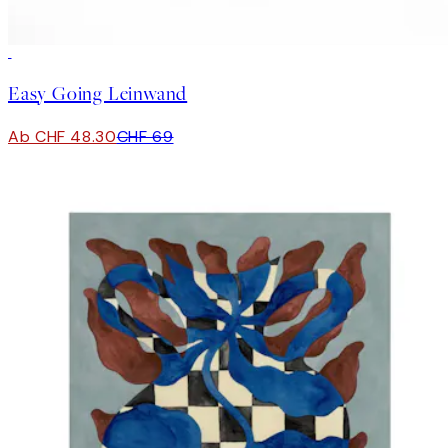
30%*
Easy Going Leinwand
Ab CHF 48.30
CHF 69