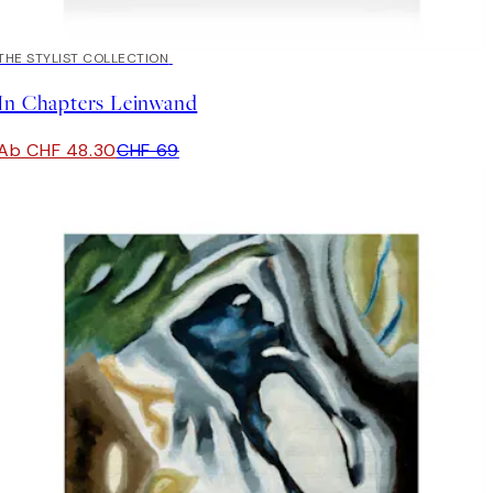
30%*
THE STYLIST COLLECTION
In Chapters Leinwand
Ab CHF 48.30
CHF 69