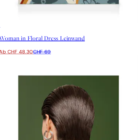
30%*
Woman in Floral Dress Leinwand
Ab CHF 48.30
CHF 69