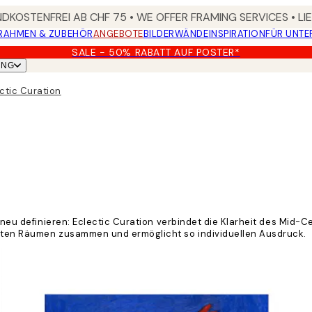
DKOSTENFREI AB CHF 75 • WE OFFER FRAMING SERVICES • LI
RAHMEN & ZUBEHÖR
ANGEBOTE
BILDERWÄNDE
INSPIRATION
FÜR UNT
SALE - 50% RABATT AUF POSTER*
UNG
ctic Curation
e neu definieren: Eclectic Curation verbindet die Klarheit des Mid-C
neten Räumen zusammen und ermöglicht so individuellen Ausdruck.