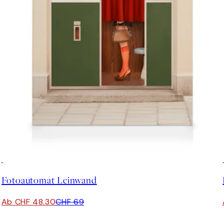
30%*
Fotoautomat Leinwand
Ab CHF 48.30
CHF 69