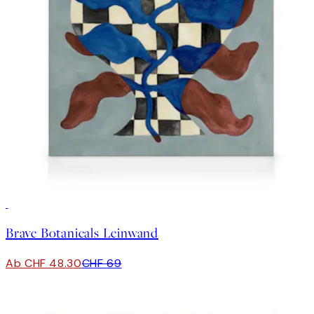
30%*
Brave Botanicals Leinwand
Ab CHF 48.30
CHF 69