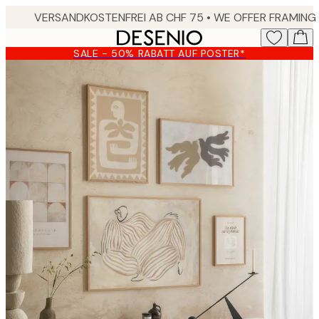
Skip
to
main
SALE - 50% RABATT AUF POSTER*
content.