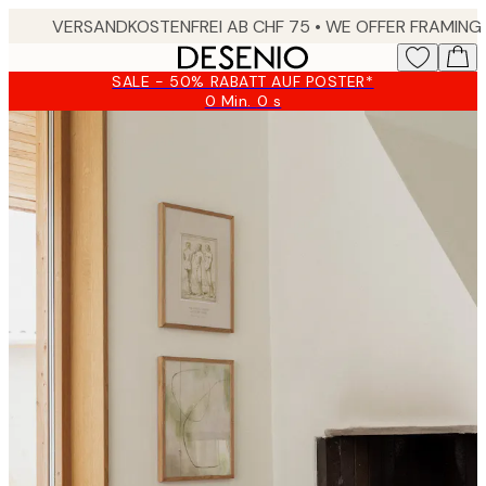
Skip
to
main
SALE - 50% RABATT AUF POSTER*
content.
0 Min.
0 s
Gültig
bis:
2026-
08-
09