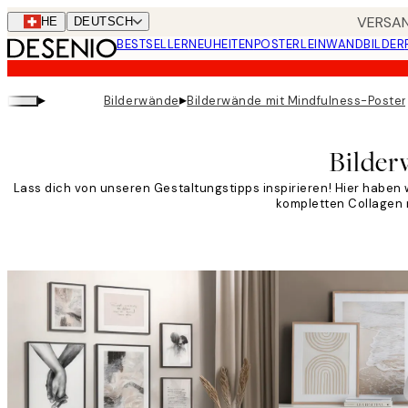
Skip
VERSAN
CHE
DEUTSCH
to
BESTSELLER
NEUHEITEN
POSTER
LEINWANDBILDER
main
content.
▸
▸
Bilderwände
Bilderwände mit Mindfulness-Poste
Bilder
Lass dich von unseren Gestaltungstipps inspirieren! Hier haben
kompletten Collagen na