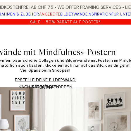
DKOSTENFREI AB CHF 75 • WE OFFER FRAMING SERVICES • LI
RAHMEN & ZUBEHÖR
ANGEBOTE
BILDERWÄNDE
INSPIRATION
FÜR UNT
SALE - 50% RABATT AUF POSTER*
rn
wände mit Mindfulness-Postern
 wir ein paar schöne Collagen und Bilderwände mit Postern im Mindf
türlich auch kaufen. Klicke einfach nur auf das Bild, das dir gefäll
Viel Spass beim Shoppen!
ERSTELLE DEINE BILDERWAND
NACH RÄUMEN SHOPPEN
KATEGORIEN
Kachel