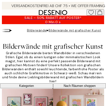
Skip
to
main
SALE - 50% RABATT AUF POSTER*
content.
0 Min.
0 s
Gültig
bis:
▸
▸
Bilderwände
Bilderwände mit grafischer Kunst
2026-
08-
10
Bilderwände mit grafischer Kunst
Grafische Bilderwände bieten Wandbilder in verschiedenen
Stilen. Egal, ob du einen lustigen oder minimalistischen Look
magst, hier kannst du eine perfekt passende Bilderwand mit
grafischen Motiven finden! Unsere Kollektion von grafischen
Bilderwänden enthält sowohl leuchtende, farbenfrohe Poster als
auch schlichte Grafikmotive in Schwarz-weiß. Schau mal rein
und finde deine Lieblingsbilderwand mit grafischen Wandbildern
hier!
Kategorien
Nach Räumen shoppen