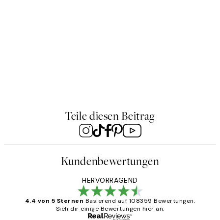
-70%
STUDIO COLLECTION
Outlet
-70
STU
Overgrown Figure Poster
Wat
Ab CHF 10.78
CHF 35.95
Ab 
Teile diesen Beitrag
Kundenbewertungen
HERVORRAGEND
4.4 von 5 Sternen
Basierend auf 108359 Bewertungen.
Sieh dir einige Bewertungen hier an.