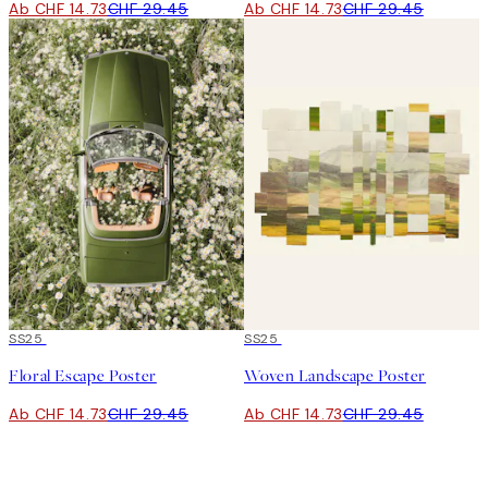
Ab CHF 14.73
CHF 29.45
Ab CHF 14.73
CHF 29.45
50%*
SS25
50%*
SS25
Floral Escape Poster
Woven Landscape Poster
Ab CHF 14.73
CHF 29.45
Ab CHF 14.73
CHF 29.45