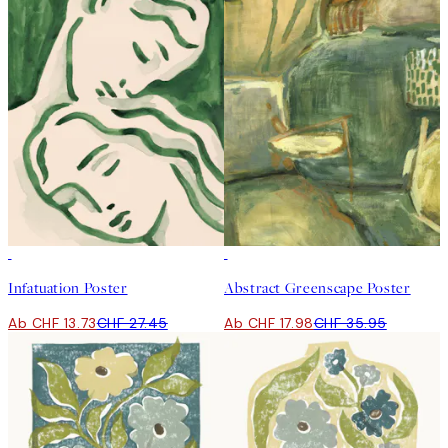
50%*
50%*
Infatuation Poster
Abstract Greenscape Poster
Ab CHF 13.73
CHF 27.45
Ab CHF 17.98
CHF 35.95