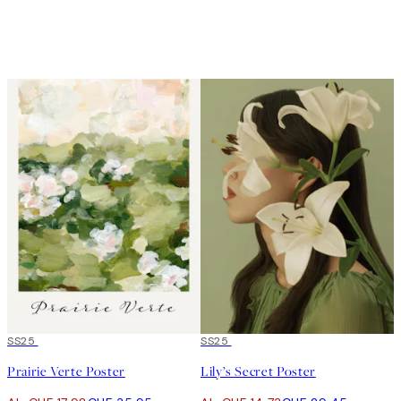
Videoschleifen sind eingeschaltet
50%*
SS25
50%*
SS25
Prairie Verte Poster
Lily’s Secret Poster