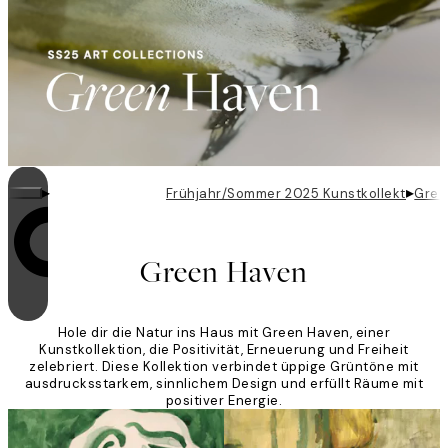
▸
▸
Frühjahr/Sommer 2025 Kunstkollektionen
Gree
Videoschleifen sind eingeschaltet
Green Haven
Hole dir die Natur ins Haus mit Green Haven, einer
Kunstkollektion, die Positivität, Erneuerung und Freiheit
zelebriert. Diese Kollektion verbindet üppige Grüntöne mit
ausdrucksstarkem, sinnlichem Design und erfüllt Räume mit
positiver Energie.