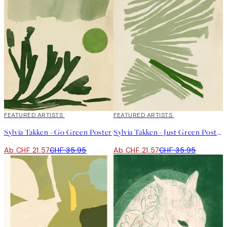
40%*
FEATURED ARTISTS
40%*
FEATURED ARTISTS
Sylvia Takken - Go Green Poster
Sylvia Takken - Just Green Poster
Ab CHF 21.57
CHF 35.95
Ab CHF 21.57
CHF 35.95