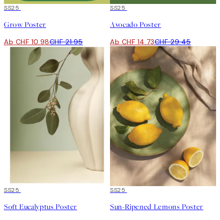
50%*
SS25
50%*
SS25
Grow Poster
Avocado Poster
Ab CHF 10.98
CHF 21.95
Ab CHF 14.73
CHF 29.45
50%*
SS25
50%*
SS25
Soft Eucalyptus Poster
Sun-Ripened Lemons Poster