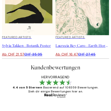
40%*
FEATURED ARTISTS
40%*
FEATURED ARTISTS
Sylvia Takken - Botanik Poster
Lucrecia Rey Caro - Earth Horse Poster
Ab CHF 21.57
CHF 35.95
Ab CHF 16.47
CHF 27.45
Kundenbewertungen
HERVORRAGEND
4.4 von 5 Sternen
Basierend auf 108359 Bewertungen.
Sieh dir einige Bewertungen hier an.
Verifizierter Käufer
Kundenbewertungen