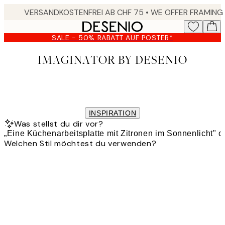
Skip
to
main
SALE - 50% RABATT AUF POSTER*
content.
IMAGINATOR BY DESENIO
INSPIRATION
Was stellst du dir vor?
Welchen Stil möchtest du verwenden?