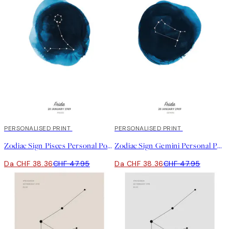
20%*
PERSONALISED PRINT
20%*
PERSONALISED PRINT
Zodiac Sign Pisces Personal Poster
Zodiac Sign Gemini Personal Poster
Da CHF 38.36
CHF 47.95
Da CHF 38.36
CHF 47.95