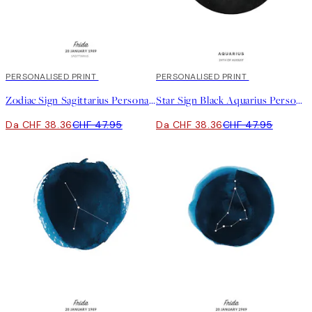
20%*
PERSONALISED PRINT
20%*
PERSONALISED PRINT
Zodiac Sign Sagittarius Personal Poster
Star Sign Black Aquarius Personal Poster
Da CHF 38.36
CHF 47.95
Da CHF 38.36
CHF 47.95