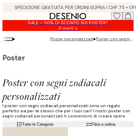
Skip
to
main
SALE - 50% DI SCONTO SUI POSTER*
content.
0 min
0 s
Valido
fino
▸
▸
Poster personalizzati
Poster con segni zo
a:
2026-
08-
Poster
10
Poster con segni zodiacali
personalizzati
I poster con segni zodiacali personalizzati sono un regalo
perfetto sia per te stesso che per i tuoi cari! I nostri poster con
segni zodiacali personalizzati ti consentono di creare opere
d'arte esclusive con il tuo tocco personale. I nostri poster con
Leggi di più
Tutte le Categorie
Filtra e ordina
segni zodiacali sono disponibili in un vasto assortimento di
soggetti e in molti colori e dimensioni differenti. Personalizzare i