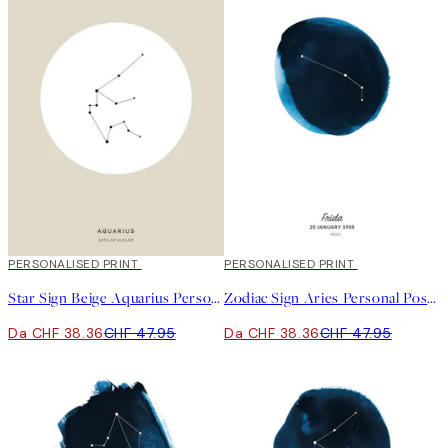
poster è un modo divertente per rendere esclusive le tue nuove
opere d’arte!
20%*
PERSONALISED PRINT
20%*
PERSONALISED PRINT
Star Sign Beige Aquarius Personal Poster
Zodiac Sign Aries Personal Poster
Da CHF 38.36
CHF 47.95
Da CHF 38.36
CHF 47.95