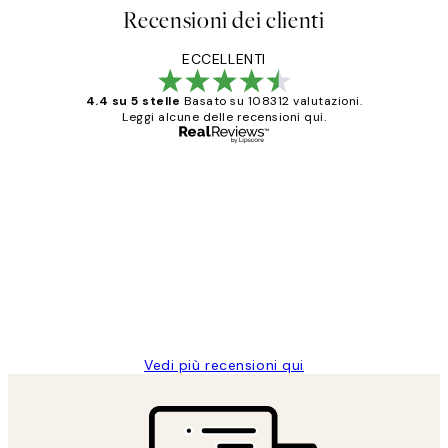
Recensioni dei clienti
ECCELLENTI
4.4 su 5 stelle
Basato su 108312 valutazioni.
Leggi alcune delle recensioni qui.
Acquirente verificato
recensioni
dei
PERFECT!!
clienti
26 mag
Alessandra G
Vedi più recensioni qui