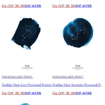
Da CHF 38.36
CHF 47.95
Da CHF 38.36
CHF 47.95
20%*
PERSONALISED PRINT
20%*
PERSONALISED PRINT
Zodiac Sign Leo Personal Poster
Zodiac Sign Scorpio Personal Poster
Da CHF 38.36
CHF 47.95
Da CHF 38.36
CHF 47.95