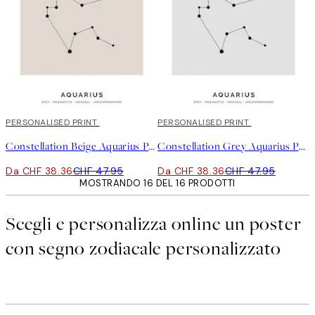
20%*
PERSONALISED PRINT
20%*
PERSONALISED PRINT
Constellation Beige Aquarius Personal Poster
Constellation Grey Aquarius Personal Poster
Da CHF 38.36
CHF 47.95
Da CHF 38.36
CHF 47.95
MOSTRANDO 16 DEL 16 PRODOTTI
Scegli e personalizza online un poster
con segno zodiacale personalizzato