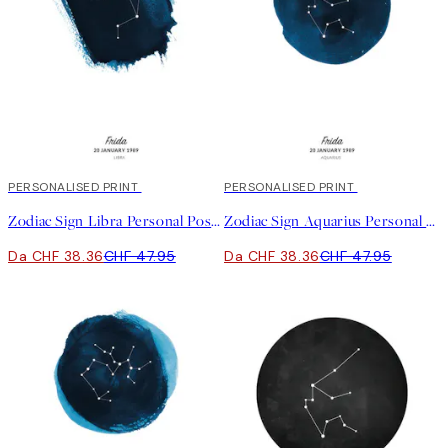
20%*
PERSONALISED PRINT
20%*
PERSONALISED PRINT
Zodiac Sign Libra Personal Poster
Zodiac Sign Aquarius Personal Poster
Da CHF 38.36
CHF 47.95
Da CHF 38.36
CHF 47.95