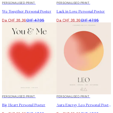
20%*
PERSONALISED PRINT
20%*
PERSONALISED PRINT
We Together Personal Poster
Luck in Love Personal Poster
Da CHF 38.36
CHF 47.95
Da CHF 38.36
CHF 47.95
20%*
PERSONALISED PRINT
20%*
PERSONALISED PRINT
Big Heart Personal Poster
Aura Energy Leo Personal Poster