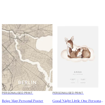
20%*
PERSONALISED PRINT
20%*
PERSONALISED PRINT
Beige Map Personal Poster
Good Night Little One Personal Poster