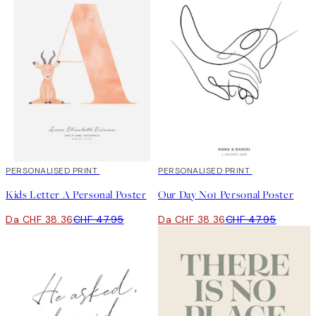
20%*
PERSONALISED PRINT
20%*
PERSONALISED PRINT
Kids Letter A Personal Poster
Our Day No1 Personal Poster
Da CHF 38.36
CHF 47.95
Da CHF 38.36
CHF 47.95