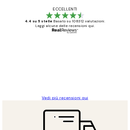
ECCELLENTI
4.4 su 5 stelle
Basato su 108312 valutazioni.
Leggi alcune delle recensioni qui.
Acquirente verificato
recensioni
dei
PERFECT!!
clienti
26 mag
Alessandra G
Vedi più recensioni qui