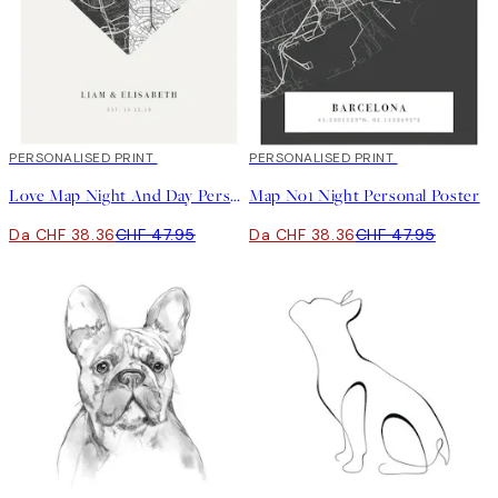
20%*
PERSONALISED PRINT
20%*
PERSONALISED PRINT
Love Map Night And Day Personal Poster
Map No1 Night Personal Poster
Da CHF 38.36
CHF 47.95
Da CHF 38.36
CHF 47.95