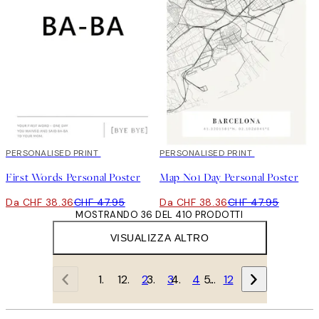
20%*
PERSONALISED PRINT
20%*
PERSONALISED PRINT
First Words Personal Poster
Map No1 Day Personal Poster
Da CHF 38.36
CHF 47.95
Da CHF 38.36
CHF 47.95
MOSTRANDO 36 DEL 410 PRODOTTI
VISUALIZZA ALTRO
1
2
3
4
…
12