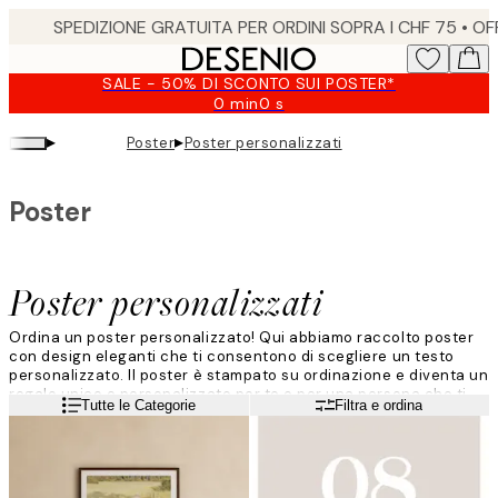
Skip
to
main
SALE - 50% DI SCONTO SUI POSTER*
content.
0 min
0 s
Valido
fino
▸
▸
Poster
Poster personalizzati
a:
2026-
08-
Poster
09
Poster personalizzati
Ordina un poster personalizzato! Qui abbiamo raccolto poster
con design eleganti che ti consentono di scegliere un testo
personalizzato. Il poster è stampato su ordinazione e diventa un
regalo unico e personalizzato per te o per una persona che ti
Leggi di più
Tutte le Categorie
Filtra e ordina
sta a cuore.