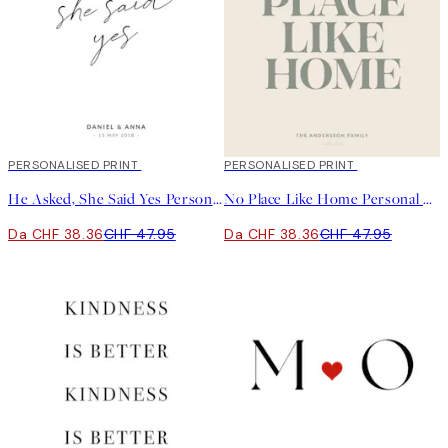
20%*
PERSONALISED PRINT
20%*
PERSONALISED PRINT
He Asked, She Said Yes Personal Poster
No Place Like Home Personal Poster
Da CHF 38.36
CHF 47.95
Da CHF 38.36
CHF 47.95