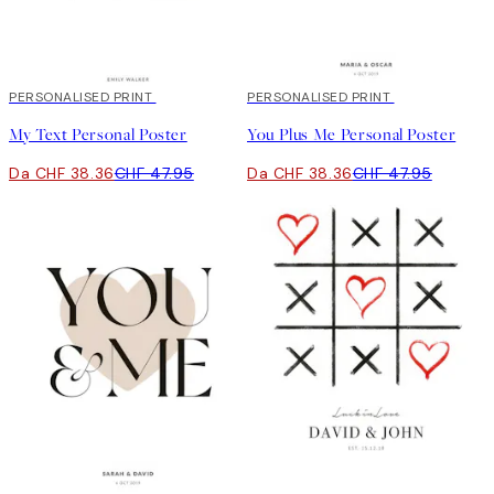
20%*
PERSONALISED PRINT
20%*
PERSONALISED PRINT
My Text Personal Poster
You Plus Me Personal Poster
Da CHF 38.36
CHF 47.95
Da CHF 38.36
CHF 47.95