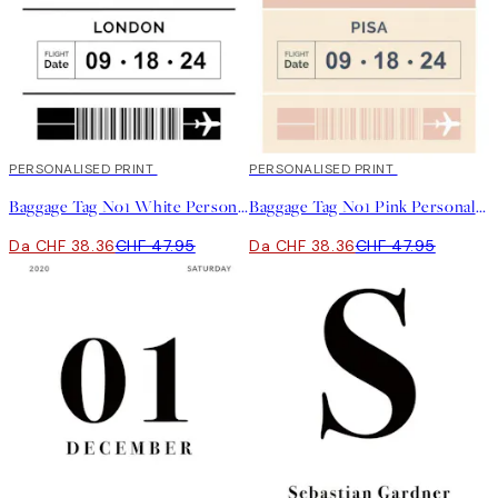
20%*
PERSONALISED PRINT
20%*
PERSONALISED PRINT
Baggage Tag No1 White Personal Poster
Baggage Tag No1 Pink Personal Poster
Da CHF 38.36
CHF 47.95
Da CHF 38.36
CHF 47.95