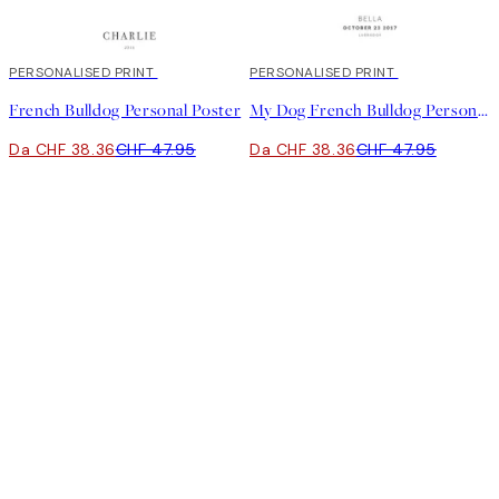
20%*
PERSONALISED PRINT
20%*
PERSONALISED PRINT
French Bulldog Personal Poster
My Dog French Bulldog Personal Poster
Da CHF 38.36
CHF 47.95
Da CHF 38.36
CHF 47.95