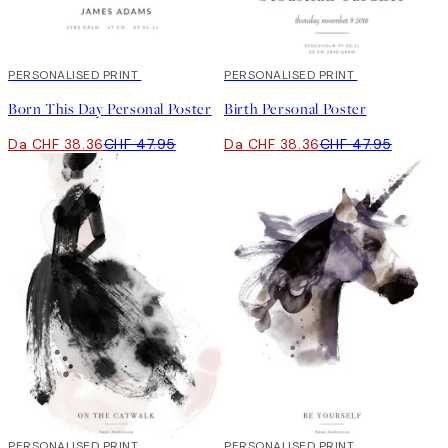
20%*
PERSONALISED PRINT
20%*
PERSONALISED PRINT
Born This Day Personal Poster
Birth Personal Poster
Da CHF 38.36
CHF 47.95
Da CHF 38.36
CHF 47.95
20%*
PERSONALISED PRINT
20%*
PERSONALISED PRINT