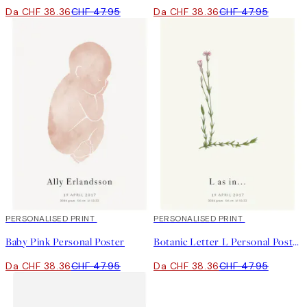
Da CHF 38.36
CHF 47.95
Da CHF 38.36
CHF 47.95
20%*
PERSONALISED PRINT
20%*
PERSONALISED PRINT
Baby Pink Personal Poster
Botanic Letter L Personal Poster
Da CHF 38.36
CHF 47.95
Da CHF 38.36
CHF 47.95