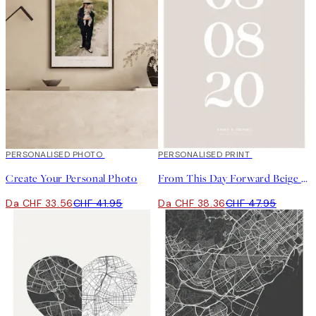
20%*
PERSONALISED PHOTO
Crea arte
20%*
PERSONALISED PRINT
Create Your Personal Photo
From This Day Forward Beige Personal Poster
Da CHF 33.56
CHF 41.95
Da CHF 38.36
CHF 47.95