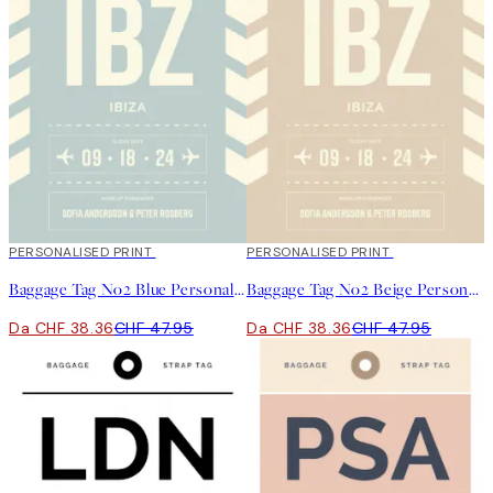
20%*
PERSONALISED PRINT
20%*
PERSONALISED PRINT
Baggage Tag No2 Blue Personal Poster
Baggage Tag No2 Beige Personal Poster
Da CHF 38.36
CHF 47.95
Da CHF 38.36
CHF 47.95