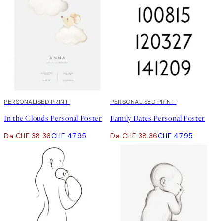
20%*
PERSONALISED PRINT
20%*
PERSONALISED PRINT
In the Clouds Personal Poster
Family Dates Personal Poster
Da CHF 38.36
CHF 47.95
Da CHF 38.36
CHF 47.95