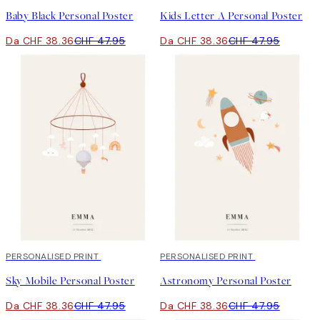
Baby Black Personal Poster
Kids Letter A Personal Poster
Da CHF 38.36
CHF 47.95
Da CHF 38.36
CHF 47.95
20%*
PERSONALISED PRINT
20%*
PERSONALISED PRINT
Sky Mobile Personal Poster
Astronomy Personal Poster
Da CHF 38.36
CHF 47.95
Da CHF 38.36
CHF 47.95