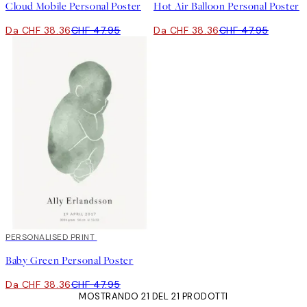
Cloud Mobile Personal Poster
Hot Air Balloon Personal Poster
Da CHF 38.36
CHF 47.95
Da CHF 38.36
CHF 47.95
20%*
PERSONALISED PRINT
Baby Green Personal Poster
Da CHF 38.36
CHF 47.95
MOSTRANDO 21 DEL 21 PRODOTTI