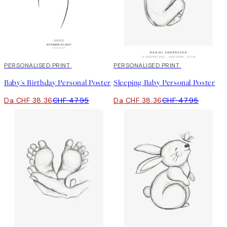
20%*
PERSONALISED PRINT
20%*
PERSONALISED PRINT
Baby's Birthday Personal Poster
Sleeping Baby Personal Poster
Da CHF 38.36
CHF 47.95
Da CHF 38.36
CHF 47.95