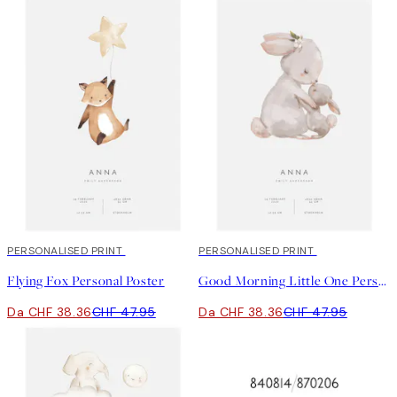
20%*
PERSONALISED PRINT
20%*
PERSONALISED PRINT
Flying Fox Personal Poster
Good Morning Little One Personal Poster
Da CHF 38.36
CHF 47.95
Da CHF 38.36
CHF 47.95