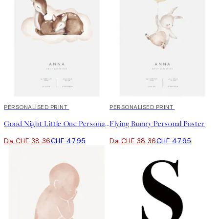
20%*
PERSONALISED PRINT
20%*
PERSONALISED PRINT
Good Night Little One Personal Poster
Flying Bunny Personal Poster
Da CHF 38.36
CHF 47.95
Da CHF 38.36
CHF 47.95