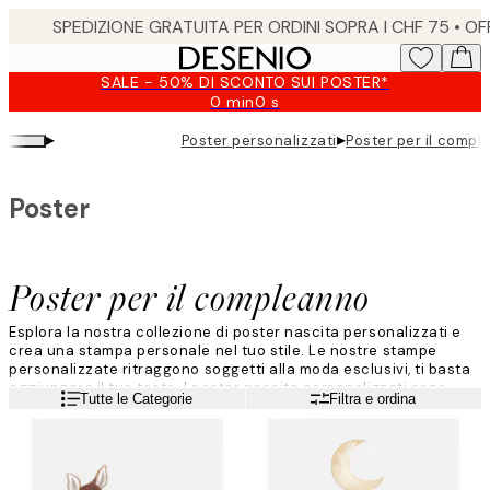
Skip
to
main
SALE - 50% DI SCONTO SUI POSTER*
content.
0 min
0 s
Valido
fino
▸
▸
Poster personalizzati
Poster per il comp
a:
2026-
08-
Poster
09
Poster per il compleanno
Esplora la nostra collezione di poster nascita personalizzati e
crea una stampa personale nel tuo stile. Le nostre stampe
personalizzate ritraggono soggetti alla moda esclusivi, ti basta
aggiungere il tuo testo. I poster nascita personalizzati sono
Leggi di più
Tutte le Categorie
Filtra e ordina
meravigliosi regali di compleanno, sia per i neonati, sia per gli
amici e i familiari. Trova il tuo soggetto preferito, aggiungi il tuo
messaggio e voilà!