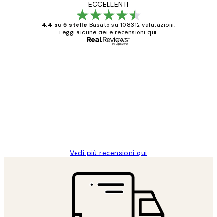
ECCELLENTI
4.4 su 5 stelle
Basato su 108312 valutazioni.
Leggi alcune delle recensioni qui.
Acquirente verificato
recensioni
dei
PERFECT!!
clienti
26 mag
Alessandra G
Vedi più recensioni qui