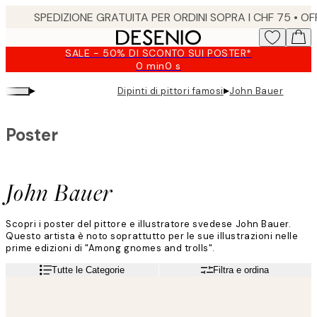
Skip
to
main
SALE - 50% DI SCONTO SUI POSTER*
content.
0 min
0 s
Valido
fino
▸
▸
Dipinti di pittori famosi
John Bauer
a:
2026-
08-
Poster
09
John Bauer
Scopri i poster del pittore e illustratore svedese John Bauer.
Questo artista è noto soprattutto per le sue illustrazioni nelle
prime edizioni di "Among gnomes and trolls".
Tutte le Categorie
Filtra e ordina