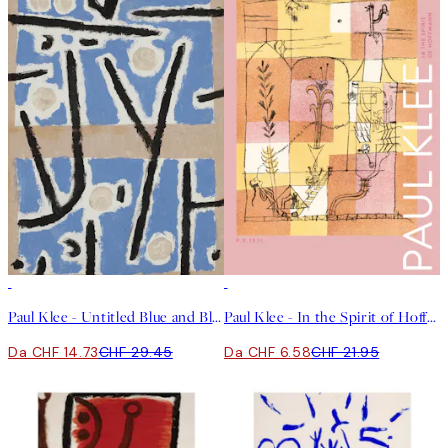
50%*
-70%
Outlet
Paul Klee - Untitled Blue and Black Abstract Poster
Paul Klee - In the Spirit of Hoffmann Poster
Da CHF 14.73
CHF 29.45
Da CHF 6.58
CHF 21.95