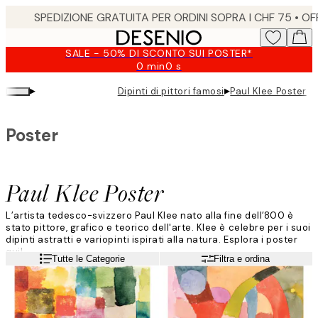
Skip
to
main
SALE - 50% DI SCONTO SUI POSTER*
content.
0 min
0 s
Valido
fino
▸
▸
Dipinti di pittori famosi
Paul Klee Poster
a:
2026-
08-
Poster
09
Paul Klee Poster
L’artista tedesco-svizzero Paul Klee nato alla fine dell’800 è
stato pittore, grafico e teorico dell'arte. Klee è celebre per i suoi
dipinti astratti e variopinti ispirati alla natura. Esplora i poster
qui!
Leggi di più
Tutte le Categorie
Filtra e ordina