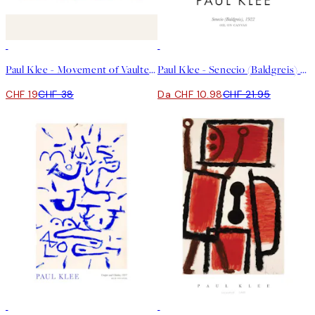
50%*
50%*
Paul Klee - Movement of Vaulted Chambers Square Poster
Paul Klee - Senecio (Baldgreis) Poster
CHF 19
CHF 38
Da CHF 10.98
CHF 21.95
50%*
50%*