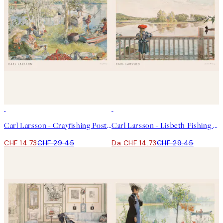
50%*
50%*
Carl Larsson - Crayfishing Poster
Carl Larsson - Lisbeth Fishing Poster
CHF 14.73
CHF 29.45
Da CHF 14.73
CHF 29.45