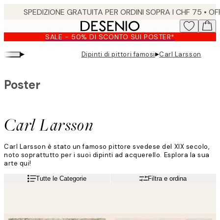
Skip
to
main
SALE - 50% DI SCONTO SUI POSTER*
content.
▸
▸
Dipinti di pittori famosi
Carl Larsson
Poster
Carl Larsson
Carl Larsson è stato un famoso pittore svedese del XIX secolo,
noto soprattutto per i suoi dipinti ad acquerello. Esplora la sua
arte qui!
Tutte le Categorie
Filtra e ordina