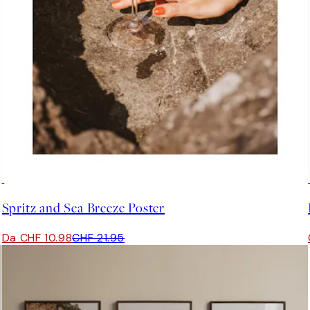
50%*
Spritz and Sea Breeze Poster
Da CHF 10.98
CHF 21.95