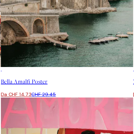
50%*
Bella Amalfi Poster
Da CHF 14.73
CHF 29.45