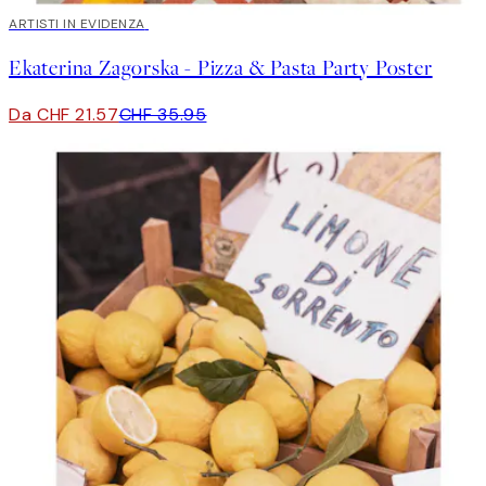
40%*
ARTISTI IN EVIDENZA
Ekaterina Zagorska - Pizza & Pasta Party Poster
Da CHF 21.57
CHF 35.95