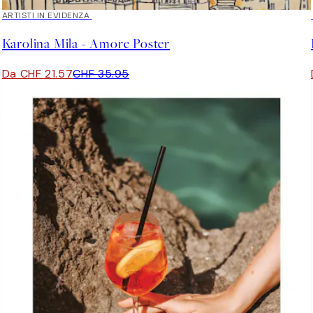
40%*
ARTISTI IN EVIDENZA
Karolina Mila - Amore Poster
Da CHF 21.57
CHF 35.95