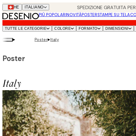
Skip
SPEDIZIONE GRATUITA PER 
CHE
ITALIANO
to
PIÚ POPOLARI
NOVITÀ
POSTER
STAMPE SU TELA
CO
main
content.
TUTTE LE CATEGORIE
COLORE
FORMATO
DIMENSIONI
▸
▸
Poster
Italy
Poster
Italy