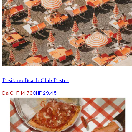
50%*
Positano Beach Club Poster
Da CHF 14.73
CHF 29.45