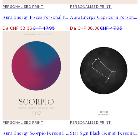
20%*
PERSONALISED PRINT
20%*
PERSONALISED PRINT
Aura Energy Pisces Personal Poster
Aura Energy Capricorn Personal Poster
Da CHF 38.36
CHF 47.95
Da CHF 38.36
CHF 47.95
20%*
PERSONALISED PRINT
20%*
PERSONALISED PRINT
Aura Energy Scorpio Personal Poster
Star Sign Black Gemini Personal Poster