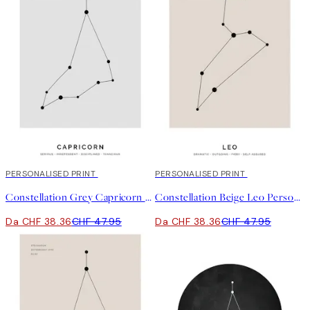
20%*
PERSONALISED PRINT
20%*
PERSONALISED PRINT
Constellation Grey Capricorn Personal Poster
Constellation Beige Leo Personal Poster
Da CHF 38.36
CHF 47.95
Da CHF 38.36
CHF 47.95