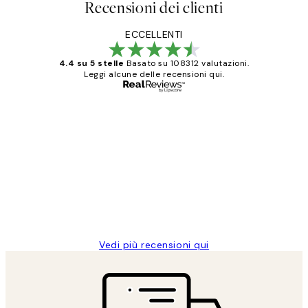
Recensioni dei clienti
ECCELLENTI
4.4 su 5 stelle
Basato su 108312 valutazioni.
Leggi alcune delle recensioni qui.
Acquirente verificato
recensioni
dei
PERFECT!!
clienti
26 mag
Alessandra G
Vedi più recensioni qui