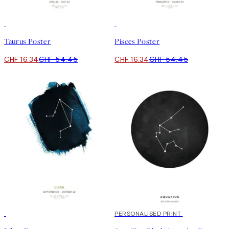
-70%
Outlet
-70%
Outlet
Taurus Poster
Pisces Poster
CHF 16.34
CHF 54.45
CHF 16.34
CHF 54.45
-70%
Outlet
20%*
PERSONALISED PRINT