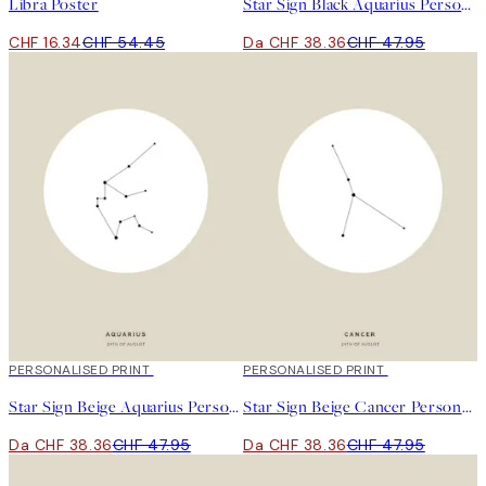
Libra Poster
Star Sign Black Aquarius Personal Poster
CHF 16.34
CHF 54.45
Da CHF 38.36
CHF 47.95
20%*
PERSONALISED PRINT
20%*
PERSONALISED PRINT
Star Sign Beige Aquarius Personal Poster
Star Sign Beige Cancer Personal Poster
Da CHF 38.36
CHF 47.95
Da CHF 38.36
CHF 47.95