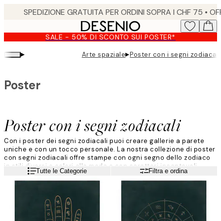
Skip
to
main
SALE - 50% DI SCONTO SUI POSTER*
content.
▸
▸
Arte spaziale
Poster con i segni zodiacali
Poster
Poster con i segni zodiacali
Con i poster dei segni zodiacali puoi creare gallerie a parete
uniche e con un tocco personale. La nostra collezione di poster
con segni zodiacali offre stampe con ogni segno dello zodiaco
in stili diversi e colori alla moda e con caratteri incantevoli.
Leggi di più
Tutte le Categorie
Filtra e ordina
Trova una stampa con il tuo segno zodiacale e aggiungila alla
tua galleria a parete! I poster con il segno zodiacale sono anche
regali ideali per un compleanno oppure per un neonato.