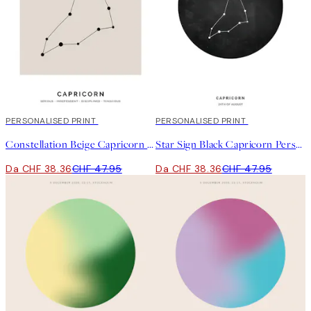
20%*
PERSONALISED PRINT
20%*
PERSONALISED PRINT
Constellation Beige Capricorn Personal Poster
Star Sign Black Capricorn Personal Poster
Da CHF 38.36
CHF 47.95
Da CHF 38.36
CHF 47.95