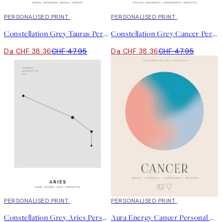
20%*
PERSONALISED PRINT
20%*
PERSONALISED PRINT
Constellation Grey Taurus Personal Poster
Constellation Grey Cancer Personal Poster
Da CHF 38.36
CHF 47.95
Da CHF 38.36
CHF 47.95
20%*
PERSONALISED PRINT
20%*
PERSONALISED PRINT
Constellation Grey Aries Personal Poster
Aura Energy Cancer Personal Poster