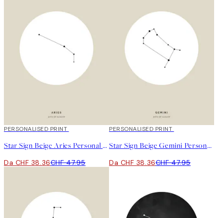
20%*
PERSONALISED PRINT
20%*
PERSONALISED PRINT
Star Sign Beige Aries Personal Poster
Star Sign Beige Gemini Personal Poster
Da CHF 38.36
CHF 47.95
Da CHF 38.36
CHF 47.95