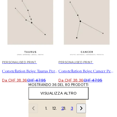
20%*
PERSONALISED PRINT
20%*
PERSONALISED PRINT
Constellation Beige Taurus Personal Poster
Constellation Beige Cancer Personal Poster
Da CHF 38.36
CHF 47.95
Da CHF 38.36
CHF 47.95
MOSTRANDO 36 DEL 80 PRODOTTI
VISUALIZZA ALTRO
1
2
3