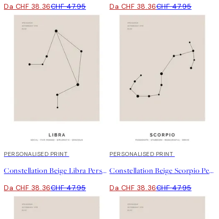
Da CHF 38.36
CHF 47.95
Da CHF 38.36
CHF 47.95
20%*
PERSONALISED PRINT
20%*
PERSONALISED PRINT
Constellation Beige Libra Personal Poster
Constellation Beige Scorpio Personal Poster
Da CHF 38.36
CHF 47.95
Da CHF 38.36
CHF 47.95