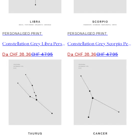
20%*
PERSONALISED PRINT
20%*
PERSONALISED PRINT
Constellation Grey Libra Personal Poster
Constellation Grey Scorpio Personal Poster
Da CHF 38.36
CHF 47.95
Da CHF 38.36
CHF 47.95