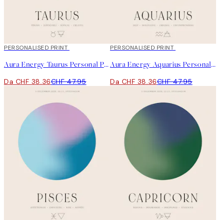
20%*
PERSONALISED PRINT
20%*
PERSONALISED PRINT
Aura Energy Taurus Personal Poster
Aura Energy Aquarius Personal Poster
Da CHF 38.36
CHF 47.95
Da CHF 38.36
CHF 47.95