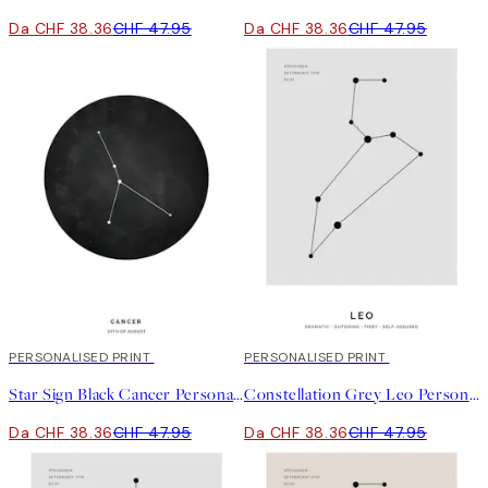
Da CHF 38.36
CHF 47.95
Da CHF 38.36
CHF 47.95
20%*
PERSONALISED PRINT
20%*
PERSONALISED PRINT
Star Sign Black Cancer Personal Poster
Constellation Grey Leo Personal Poster
Da CHF 38.36
CHF 47.95
Da CHF 38.36
CHF 47.95