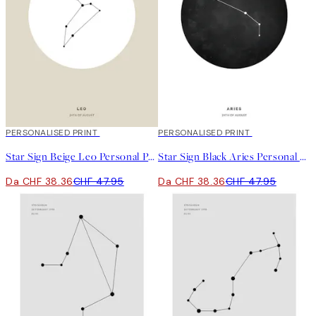
20%*
PERSONALISED PRINT
20%*
PERSONALISED PRINT
Star Sign Beige Leo Personal Poster
Star Sign Black Aries Personal Poster
Da CHF 38.36
CHF 47.95
Da CHF 38.36
CHF 47.95