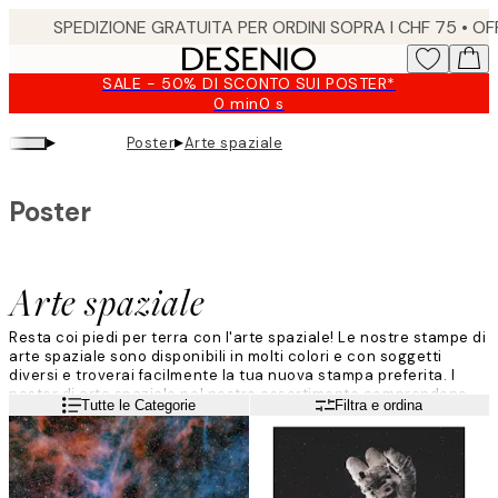
Skip
to
main
SALE - 50% DI SCONTO SUI POSTER*
content.
0 min
0 s
Valido
fino
▸
▸
Poster
Arte spaziale
a:
2026-
08-
Poster
09
Arte spaziale
Resta coi piedi per terra con l'arte spaziale! Le nostre stampe di
arte spaziale sono disponibili in molti colori e con soggetti
diversi e troverai facilmente la tua nuova stampa preferita. I
poster di arte spaziale nel nostro assortimento comprendono
Leggi di più
Tutte le Categorie
Filtra e ordina
fotografie e illustrazioni astratte con soggetti grafici. Amiamo
decorare con l'arte spaziale e siamo sicuri che l’amerai anche
tu!