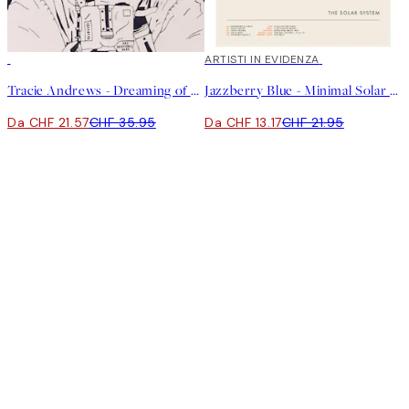
40%*
40%*
ARTISTI IN EVIDENZA
Tracie Andrews - Dreaming of Space Poster
Jazzberry Blue - Minimal Solar System Poster
Da CHF 21.57
CHF 35.95
Da CHF 13.17
CHF 21.95