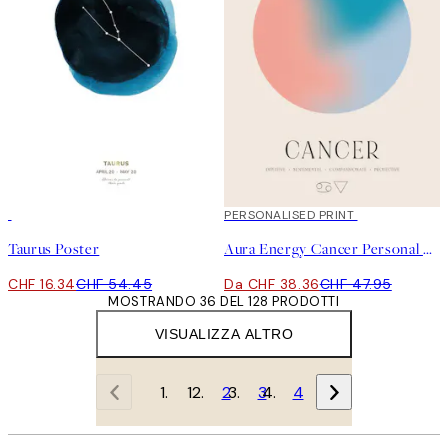
-70%
Outlet
20%*
PERSONALISED PRINT
Taurus Poster
Aura Energy Cancer Personal Poster
CHF 16.34
CHF 54.45
Da CHF 38.36
CHF 47.95
MOSTRANDO 36 DEL 128 PRODOTTI
VISUALIZZA ALTRO
1
2
3
4