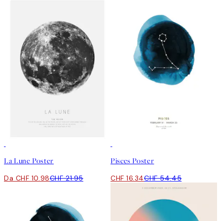
50%*
-70%
Outlet
La Lune Poster
Pisces Poster
Da CHF 10.98
CHF 21.95
CHF 16.34
CHF 54.45