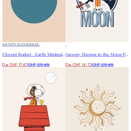
40%*
ARTISTI IN EVIDENZA
50%*
Florent Bodart - Earth Minimal Planet Poster
Snoopy Mission to the Moon Poster
Da CHF 17.67
CHF 29.45
Da CHF 14.73
CHF 29.45