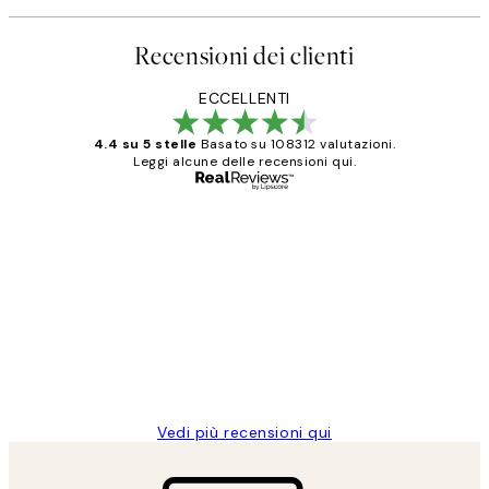
Recensioni dei clienti
ECCELLENTI
4.4 su 5 stelle
Basato su 108312 valutazioni.
Leggi alcune delle recensioni qui.
Acquirente verificato
recensioni
dei
PERFECT!!
clienti
26 mag
Alessandra G
Vedi più recensioni qui