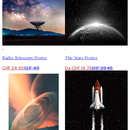
50%*
50%*
Radio Telescope Poster
The Stars Poster
CHF 24.50
CHF 49
Da CHF 14.73
CHF 29.45