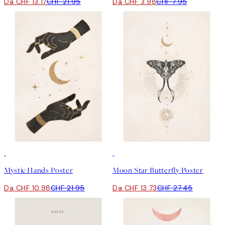
Da CHF 13.17
CHF 21.95
Da CHF 3.98
CHF 7.95
50%*
50%*
Mystic Hands Poster
Moon Star Butterfly Poster
Da CHF 10.98
CHF 21.95
Da CHF 13.73
CHF 27.45