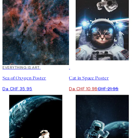
EVERYTHING IS ART
50%*
Sea of Oxygen Poster
Cat in Space Poster
Da CHF 35.95
Da CHF 10.98
CHF 21.95