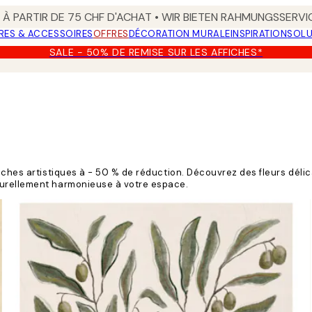
 À PARTIR DE 75 CHF D'ACHAT • WIR BIETEN RAHMUNGSSERVI
RES & ACCESSOIRES
OFFRES
DÉCORATION MURALE
INSPIRATION
SOLU
SALE - 50% DE REMISE SUR LES AFFICHES*
fiches artistiques à - 50 % de réduction. Découvrez des fleurs dél
turellement harmonieuse à votre espace.