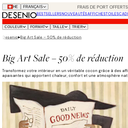
Skip
FRAIS DE PORT OFFERTS
CHE
FRANÇAIS
to
BESTSELLERS
NOUVEAUTÉS
AFFICHES
TOILES
CAD
main
content.
COULEUR
FORMAT
TAILLE
TRIER
▸
Desenio
Big Art Sale – 50% de réduction
Big Art Sale – 50% de réduction
Transformez votre intérieur en un véritable cocon grâce à des af
apaisantes qui apportent chaleur, confort et une atmosphère na