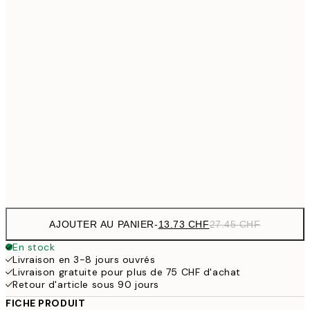
13.73 
21x30 cm
27.45
17.98 
30x40 cm
35.95
29.98 
50x70 cm
59.95
35.50 
70x100 cm
71
Frame
options
AJOUTER AU PANIER
-
13.73 CHF
27.45 CHF
En stock
Livraison en 3-8 jours ouvrés
Livraison gratuite pour plus de 75 CHF d'achat
Retour d'article sous 90 jours
FICHE PRODUIT