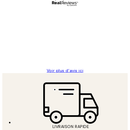
Acheteur vérifié
Avis
des
Impression que le colis avait été
clients
ouvert.Feuille enveloppant les affiches
abîmées aux extrémités.
4 juin
Edith G
Voir plus d’avis ici
LIVRAISON RAPIDE