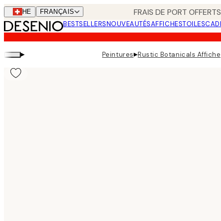
Skip
FRAIS DE PORT OFFERTS
CHE
FRANÇAIS
to
BESTSELLERS
NOUVEAUTÉS
AFFICHES
TOILES
CAD
main
content.
▸
▸
Peintures
Rustic Botanicals Affiche