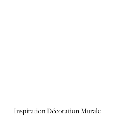
50%*
Abstract Flow No1 Affiche
À partir de 10.98 CHF
21.95 C
Inspiration Décoration Murale