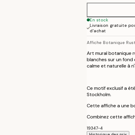
40x50 cm
En stock
Livraison gratuite po
50x70 cm
d'achat
Affiche Botanique Rus
70x100 cm
Art mural botanique r
100x150 cm
blanches sur un fond 
calme et naturelle à n
Ce motif exclusif a ét
Stockholm.
Cette affiche a une b
Combinez cette affiche
19347-4
Historique des prix