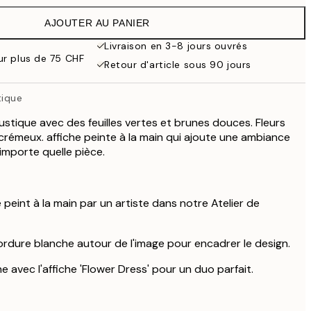
35.95 CHF
AJOUTER AU PANIER
21.73 CHF
43.45 CHF
Livraison en 3-8 jours ouvrés
ur plus de 75 CHF
29.98 CHF
Retour d'article sous 90 jours
59.95 CHF
35.50 CHF
tique
71 CHF
ustique avec des feuilles vertes et brunes douces. Fleurs
70.50 CHF
crémeux. affiche peinte à la main qui ajoute une ambiance
141 CHF
'importe quelle pièce.
é peint à la main par un artiste dans notre Atelier de
ordure blanche autour de l'image pour encadrer le design.
 avec l'affiche 'Flower Dress' pour un duo parfait.