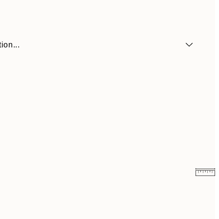
ion...
13.73 CHF
27.45 CHF
17.98 CHF