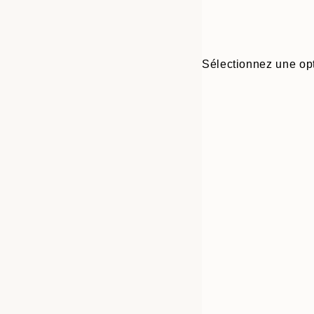
Sélectionnez une opt
Frame
21x30 cm
options
30x40 cm