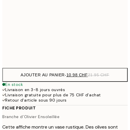
10.98 
21x30 cm
21.95
14.73 
30x40 cm
29.45
24.50 
50x70 cm
49
Frame
options
AJOUTER AU PANIER
-
10.98 CHF
21.95 CHF
En stock
Livraison en 3-8 jours ouvrés
Livraison gratuite pour plus de 75 CHF d'achat
Retour d'article sous 90 jours
FICHE PRODUIT
Branche d’Olivier Ensoleillée
Cette affiche montre un vase rustique. Des olives sont