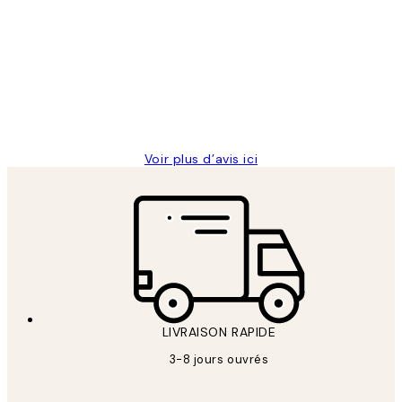
des
Impression que le colis avait été
clients
ouvert.Feuille enveloppant les affiches
abîmées aux extrémités.
4 juin
Edith G
Voir plus d’avis ici
LIVRAISON RAPIDE
3-8 jours ouvrés