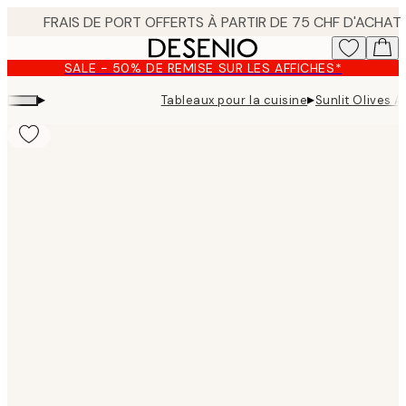
Skip
to
main
SALE - 50% DE REMISE SUR LES AFFICHES*
content.
▸
▸
Tableaux pour la cuisine
Sunlit Olives A
Product
images