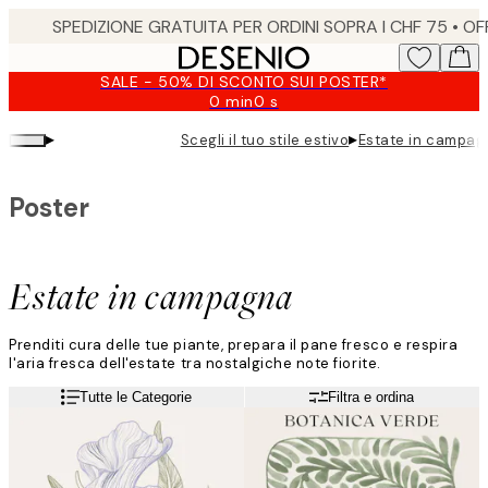
Skip
to
main
SALE - 50% DI SCONTO SUI POSTER*
content.
0 min
0 s
Valido
fino
▸
▸
Scegli il tuo stile estivo
Estate in campag
a:
2026-
08-
Poster
09
Estate in campagna
Prenditi cura delle tue piante, prepara il pane fresco e respira
l'aria fresca dell'estate tra nostalgiche note fiorite.
Leggi di più
Tutte le Categorie
Filtra e ordina