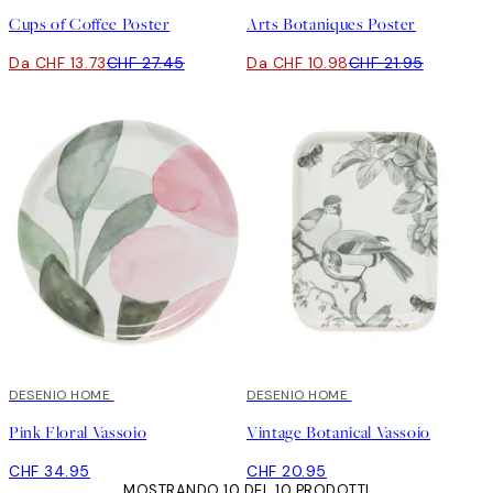
Cups of Coffee Poster
Arts Botaniques Poster
Da CHF 13.73
CHF 27.45
Da CHF 10.98
CHF 21.95
DESENIO HOME
DESENIO HOME
Pink Floral Vassoio
Vintage Botanical Vassoio
CHF 34.95
CHF 20.95
MOSTRANDO 10 DEL 10 PRODOTTI