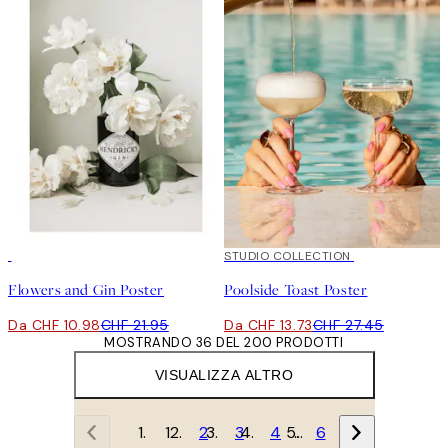
50%*
50%*
STUDIO COLLECTION
Flowers and Gin Poster
Poolside Toast Poster
Da CHF 10.98
CHF 21.95
Da CHF 13.73
CHF 27.45
MOSTRANDO 36 DEL 200 PRODOTTI
VISUALIZZA ALTRO
1
2
3
4
…
6