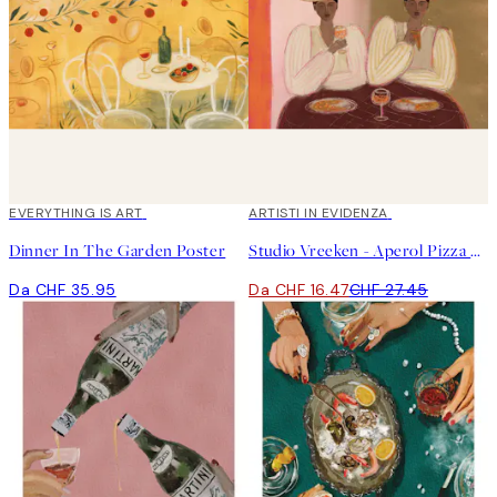
EVERYTHING IS ART
40%*
ARTISTI IN EVIDENZA
Dinner In The Garden Poster
Studio Vreeken - Aperol Pizza Party Poster
Da CHF 35.95
Da CHF 16.47
CHF 27.45