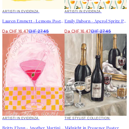
40%*
ARTISTI IN EVIDENZA
40%*
ARTISTI IN EVIDENZA
Lauren Emmett - Lemons Poster
Emily Daborn - Aperol Spritz Poster
Da CHF 16.47
CHF 27.45
Da CHF 16.47
CHF 27.45
40%*
ARTISTI IN EVIDENZA
50%*
THE STYLIST COLLECTION
Britty Flynn - Another Martini Poster
Midnight in Provence Poster