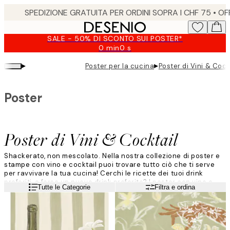
Skip
to
main
SALE - 50% DI SCONTO SUI POSTER*
content.
0 min
0 s
Valido
fino
▸
▸
Poster per la cucina
Poster di Vini & Cock
a:
2026-
08-
Poster
09
Poster di Vini & Cocktail
Shackerato, non mescolato. Nella nostra collezione di poster e
stampe con vino e cocktail puoi trovare tutto ciò che ti serve
per ravvivare la tua cucina! Cerchi le ricette dei tuoi drink
preferiti, o forse un nuovo drink preferito? I poster con vino e
Leggi di più
Tutte le Categorie
Filtra e ordina
cocktail sono una tendenza alla moda che durerà nel tempo,
soprattutto se scegli ricette di cocktail classici.