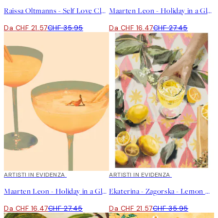
Raissa Oltmanns - Self Love Club Poster
Maarten Leon - Holiday in a Glass No2 Poster
Da CHF 21.57
CHF 35.95
Da CHF 16.47
CHF 27.45
40%*
ARTISTI IN EVIDENZA
40%*
ARTISTI IN EVIDENZA
Maarten Leon - Holiday in a Glass No1 Poster
Ekaterina - Zagorska - Lemon Cocktail Poster
Da CHF 16.47
CHF 27.45
Da CHF 21.57
CHF 35.95