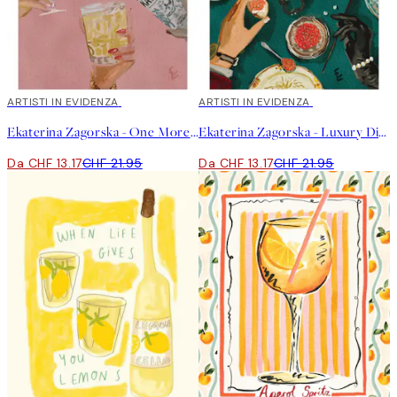
40%*
ARTISTI IN EVIDENZA
40%*
ARTISTI IN EVIDENZA
Ekaterina Zagorska - One More Martini Please Poster
Ekaterina Zagorska - Luxury Dinner Poster
Da CHF 13.17
CHF 21.95
Da CHF 13.17
CHF 21.95