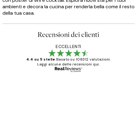
con poster di vini e cocktail. Esplora nuovi stili per i tuoi
ambienti e decora la cucina per renderla bella come il resto
della tua casa.
Recensioni dei clienti
ECCELLENTI
4.4 su 5 stelle
Basato su 108312 valutazioni.
Leggi alcune delle recensioni qui.
Acquirente verificato
recensioni
dei
PERFECT!!
clienti
26 mag
Alessandra G