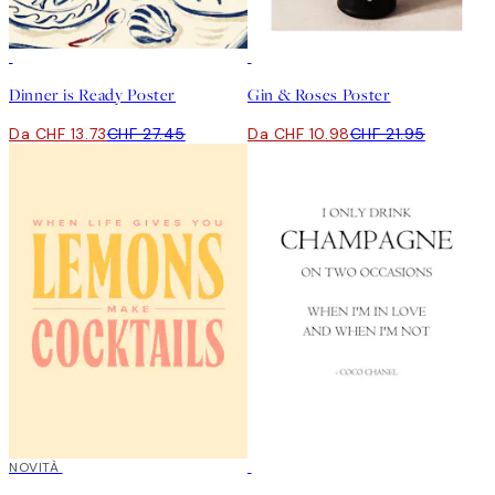
50%*
50%*
Dinner is Ready Poster
Gin & Roses Poster
Da CHF 13.73
CHF 27.45
Da CHF 10.98
CHF 21.95
50%*
NOVITÀ
50%*