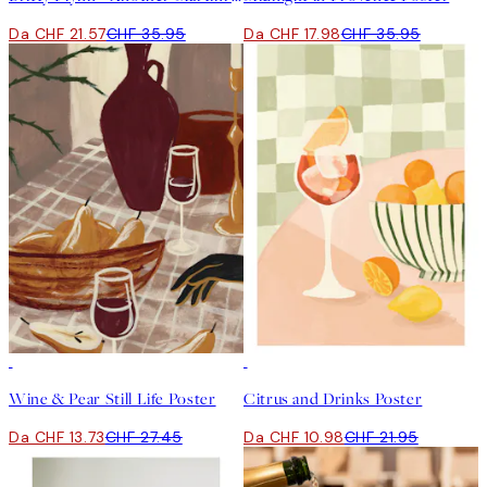
Da CHF 21.57
CHF 35.95
Da CHF 17.98
CHF 35.95
50%*
50%*
Wine & Pear Still Life Poster
Citrus and Drinks Poster
Da CHF 13.73
CHF 27.45
Da CHF 10.98
CHF 21.95