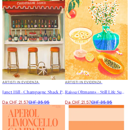
40%*
ARTISTI IN EVIDENZA
40%*
ARTISTI IN EVIDENZA
Janet Hill - Champagne Shack Poster
Raissa Oltmanns - Still Life Summer Vibes Poster
Da CHF 21.57
CHF 35.95
Da CHF 21.57
CHF 35.95