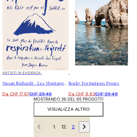
40%*
ARTISTI IN EVIDENZA
-70%
Outlet
Sissan Richardt - Les Montagnes Poster
Rocky Formations Poster
Da CHF 17.67
CHF 29.45
Da CHF 8.83
CHF 29.45
MOSTRANDO 36 DEL 65 PRODOTTI
VISUALIZZA ALTRO
1
2