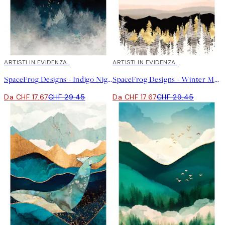
40%*
ARTISTI IN EVIDENZA
40%*
ARTISTI IN EVIDENZA
SpaceFrog Designs - Indigo Night Poster
SpaceFrog Designs - Winter Moon Poster
Da CHF 17.67
CHF 29.45
Da CHF 17.67
CHF 29.45