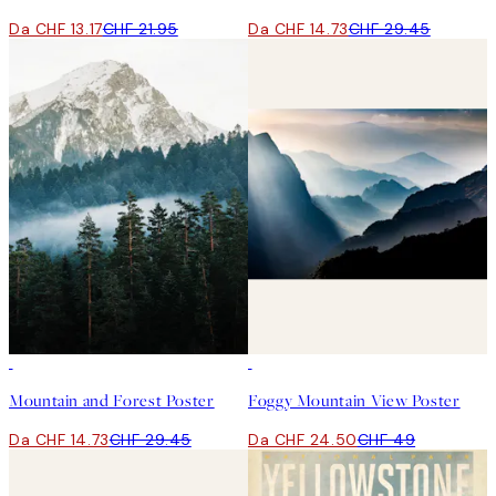
Da CHF 13.17
CHF 21.95
Da CHF 14.73
CHF 29.45
50%*
50%*
Mountain and Forest Poster
Foggy Mountain View Poster
Da CHF 14.73
CHF 29.45
Da CHF 24.50
CHF 49