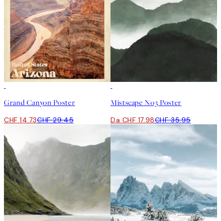
50%*
50%*
Grand Canyon Poster
Mistscape No3 Poster
CHF 14.73
CHF 29.45
Da CHF 17.98
CHF 35.95