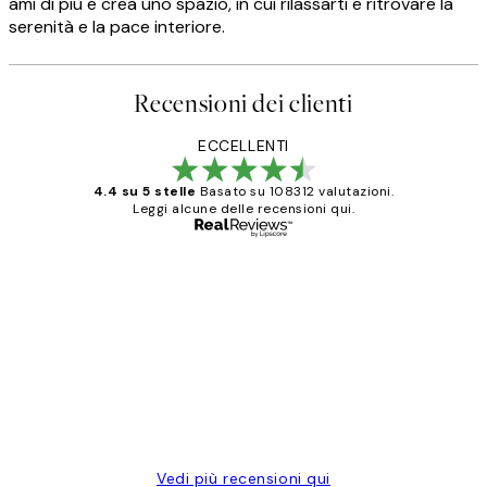
ami di più e crea uno spazio, in cui rilassarti e ritrovare la
serenità e la pace interiore.
Recensioni dei clienti
ECCELLENTI
4.4 su 5 stelle
Basato su 108312 valutazioni.
Leggi alcune delle recensioni qui.
Acquirente verificato
recensioni
dei
PERFECT!!
clienti
26 mag
Alessandra G
Vedi più recensioni qui