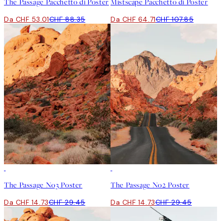
The Passage Pacchetto di Poster
Mistscape Pacchetto di Poster
Da CHF 53.01
CHF 88.35
Da CHF 64.71
CHF 107.85
50%*
50%*
The Passage No3 Poster
The Passage No2 Poster
Da CHF 14.73
CHF 29.45
Da CHF 14.73
CHF 29.45