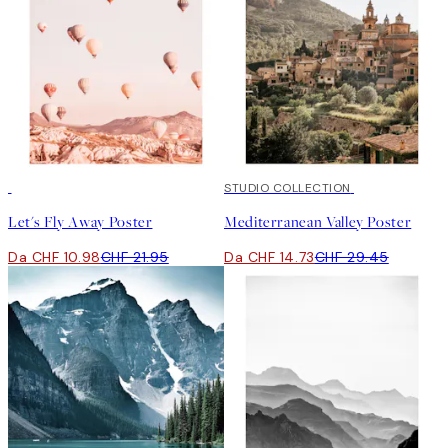
50%*
50%*
STUDIO COLLECTION
Let's Fly Away Poster
Mediterranean Valley Poster
Da CHF 10.98
CHF 21.95
Da CHF 14.73
CHF 29.45