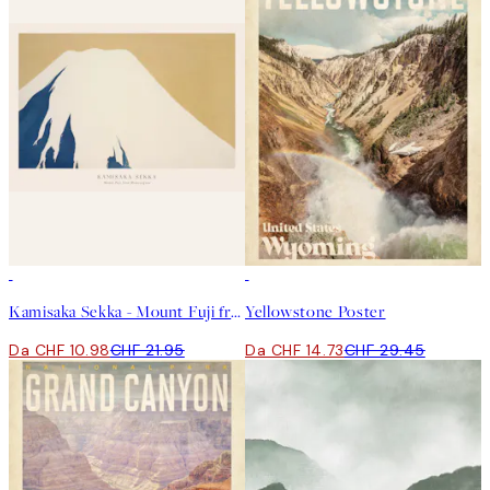
50%*
50%*
Kamisaka Sekka - Mount Fuji from Momoyogusa Poster
Yellowstone Poster
Da CHF 10.98
CHF 21.95
Da CHF 14.73
CHF 29.45