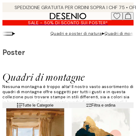
Skip
to
main
SALE - 50% DI SCONTO SUI POSTER*
content.
▸
▸
Quadri e poster di natura
Quadri di mon
Poster
Quadri di montagne
Nessuna montagna è troppo alta! Il nostro vasto assortimento di
quadri di montagne offre soggetti per tutti i gusti e in questa
collezione puoi trovare stampe in stili differenti, sia a colori sia
in bianco e nero. Sfoglia i nostri quadri di montagne e scegli il
Leggi di più
Tutte le Categorie
Filtra e ordina
tuo preferito da appendere alle pareti della tua casa!