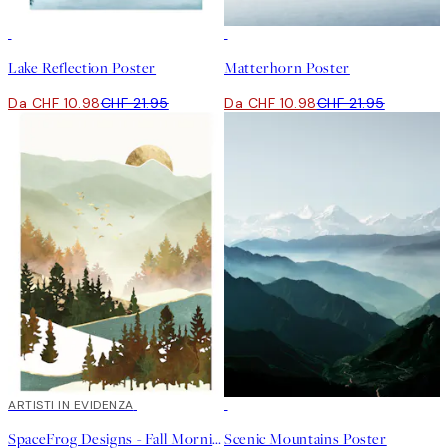
50%*
50%*
Lake Reflection Poster
Matterhorn Poster
Da CHF 10.98
CHF 21.95
Da CHF 10.98
CHF 21.95
40%*
ARTISTI IN EVIDENZA
50%*
SpaceFrog Designs - Fall Morning Poster
Scenic Mountains Poster