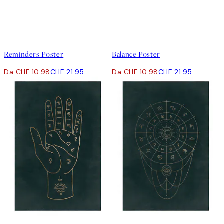
50%*
50%*
Reminders Poster
Balance Poster
Da CHF 10.98
CHF 21.95
Da CHF 10.98
CHF 21.95
-70%
Outlet
-70%
Outlet