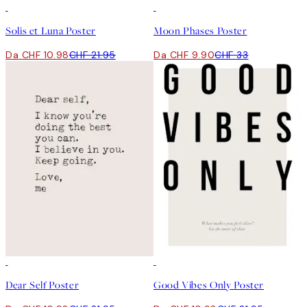
50%*
-70%
Outlet
Solis et Luna Poster
Moon Phases Poster
Da CHF 10.98
CHF 21.95
Da CHF 9.90
CHF 33
50%*
50%*
Dear Self Poster
Good Vibes Only Poster