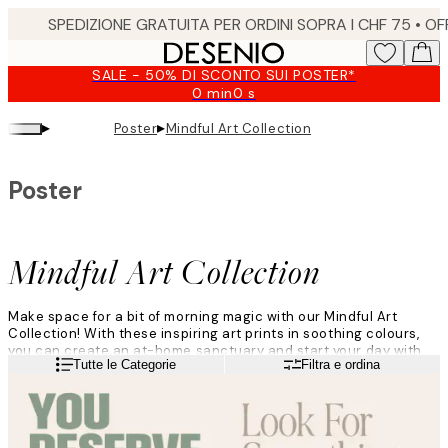
Skip
to
main
SALE - 50% DI SCONTO SUI POSTER*
content.
0 min
0 s
Valido
fino
▸
▸
Poster
Mindful Art Collection
a:
2026-
08-
Poster
09
Mindful Art Collection
Make space for a bit of morning magic with our Mindful Art
Collection! With these inspiring art prints in soothing colours,
you can create an at-home sanctuary and start your day with
Leggi di più
Tutte le Categorie
Filtra e ordina
mindful intention, letting affirmations set the tone for a day full
of possibilities!