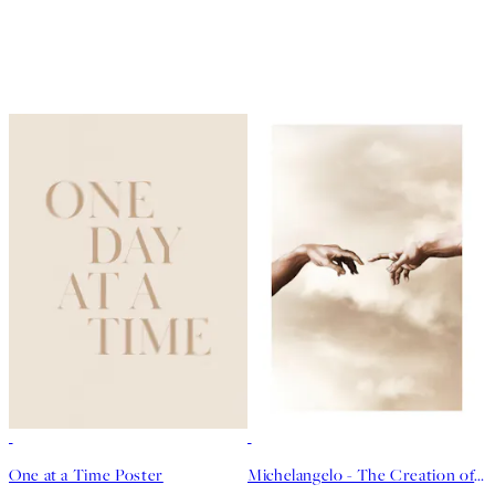
50%*
50%*
One at a Time Poster
Michelangelo - The Creation of Adam Poster