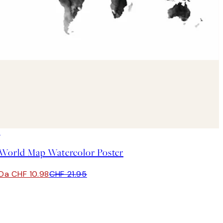
50%*
World Map Watercolor Poster
Da CHF 10.98
CHF 21.95