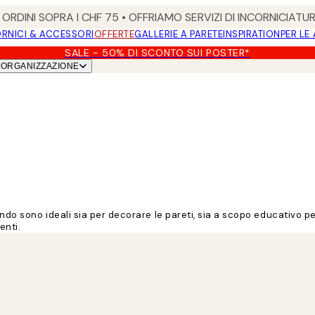
ORDINI SOPRA I CHF 75 • OFFRIAMO SERVIZI DI INCORNICIATU
RNICI & ACCESSORI
OFFERTE
GALLERIE A PARETE
INSPIRATION
PER LE
SALE - 50% DI SCONTO SUI POSTER*
ORGANIZZAZIONE
ondo sono ideali sia per decorare le pareti, sia a scopo educativo p
enti.