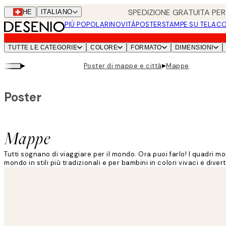
Skip
SPEDIZIONE GRATUITA PER 
CHE
ITALIANO
to
PIÚ POPOLARI
NOVITÀ
POSTER
STAMPE SU TELA
CO
main
content.
TUTTE LE CATEGORIE
COLORE
FORMATO
DIMENSIONI
▸
▸
Poster di mappe e città
Mappe
Poster
Mappe
Tutti sognano di viaggiare per il mondo. Ora puoi farlo! I quadri m
mondo in stili più tradizionali e per bambini in colori vivaci e divert