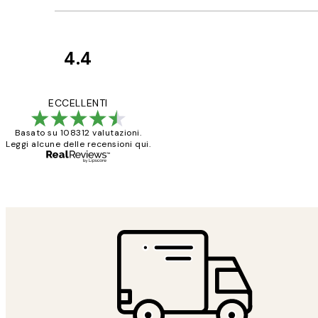
4.4
recensioni
dei
PERFECT!!
ECCELLENTI
clienti
Basato su 108312 valutazioni.
Leggi alcune delle recensioni qui.
26 mag
Alessandra G