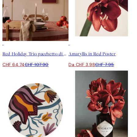
-40%
50%*
Red Holiday Trio pacchetto di poster
Amaryllis in Red Poster
CHF 64.74
CHF 107.90
Da CHF 3.98
CHF 7.95