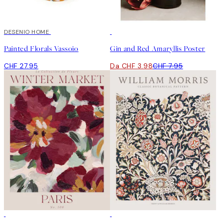
DESENIO HOME
50%*
Painted Florals Vassoio
Gin and Red Amaryllis Poster
CHF 27.95
Da CHF 3.98
CHF 7.95
50%*
50%*