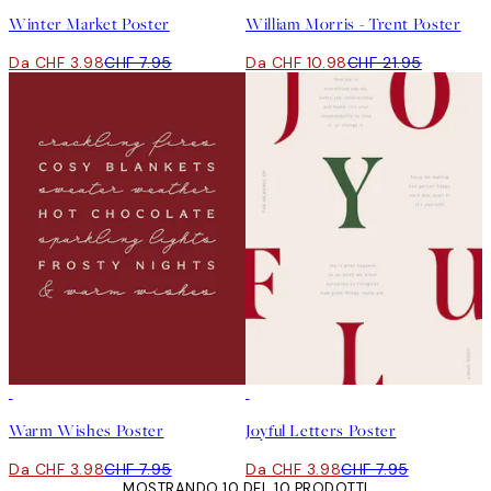
Winter Market Poster
William Morris - Trent Poster
Da CHF 3.98
CHF 7.95
Da CHF 10.98
CHF 21.95
50%*
50%*
Warm Wishes Poster
Joyful Letters Poster
Da CHF 3.98
CHF 7.95
Da CHF 3.98
CHF 7.95
MOSTRANDO 10 DEL 10 PRODOTTI