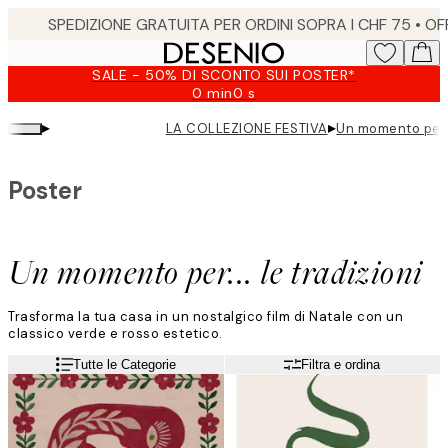
Skip
to
main
SALE - 50% DI SCONTO SUI POSTER*
content.
0 min
0 s
Valido
fino
▸
▸
LA COLLEZIONE FESTIVA
Un momento per...
a:
2026-
08-
Poster
10
Un momento per... le tradizioni
Trasforma la tua casa in un nostalgico film di Natale con un
classico verde e rosso estetico.
Leggi di più
Tutte le Categorie
Filtra e ordina