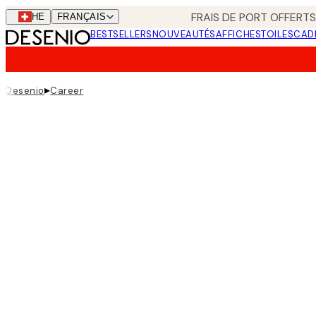
Skip
FRAIS DE PORT OFFERTS
CHE
FRANÇAIS
to
BESTSELLERS
NOUVEAUTÉS
AFFICHES
TOILES
CAD
main
content.
▸
Desenio
Career