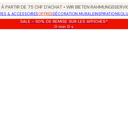
 À PARTIR DE 75 CHF D'ACHAT • WIR BIETEN RAHMUNGSSERVI
RES & ACCESSOIRES
OFFRES
DÉCORATION MURALE
INSPIRATION
SOLU
SALE - 50% DE REMISE SUR LES AFFICHES*
0 min
0 s
Valable
jusqu'au
:
2026-
08-
09