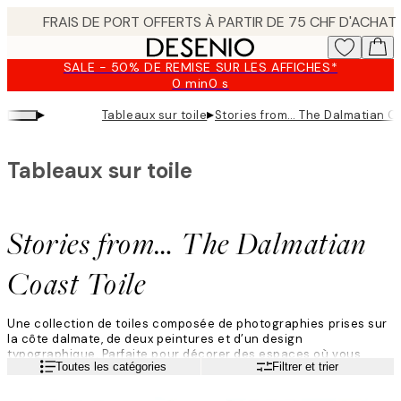
Skip
to
main
SALE - 50% DE REMISE SUR LES AFFICHES*
content.
0 min
0 s
Valable
jusqu'au
▸
▸
Tableaux sur toile
Stories from… The Dalmatian Co
:
2026-
08-
Tableaux sur toile
10
Stories from… The Dalmatian
Coast Toile
Une collection de toiles composée de photographies prises sur
la côte dalmate, de deux peintures et d’un design
typographique. Parfaite pour décorer des espaces où vous
Lire la suite
Toutes les catégories
Filtrer et trier
souhaitez célébrer le style de vie méditerranéen, la Croatie et la
ville historique de Dubrovnik.