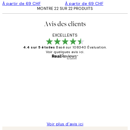
À partir de 69 CHF
À partir de 69 CHF
MONTRE 22 SUR 22 PRODUITS
Avis des clients
EXCELLENTS
4.4 sur 5 étoiles
Basé sur 108340 Évaluation.
Voir quelques avis ici.
Acheteur vérifié
Avis
des
Impression que le colis avait été
clients
ouvert.Feuille enveloppant les affiches
abîmées aux extrémités.
4 juin
Edith G
Voir plus d’avis ici