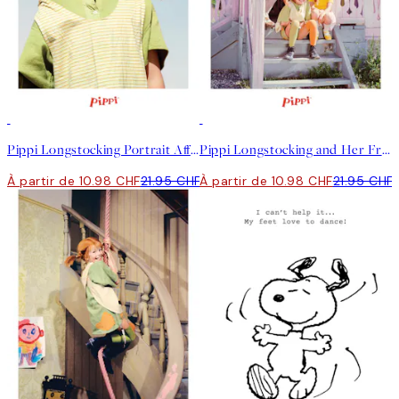
50%*
50%*
Pippi Longstocking Portrait Affiche
Pippi Longstocking and Her Friends Affiche
À partir de 10.98 CHF
21.95 CHF
À partir de 10.98 CHF
21.95 CHF