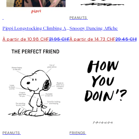
50%*
50%*
PEANUTS
Pippi Longstocking Climbing Affiche
Snoopy Dancing Affiche
À partir de 10.98 CHF
21.95 CHF
À partir de 14.73 CHF
29.45 CHF
50%*
PEANUTS
50%*
FRIENDS