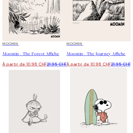
50%*
MOOMIN
50%*
MOOMIN
Moomin - The Forest Affiche
Moomin - The Journey Affiche
À partir de 10.98 CHF
21.95 CHF
À partir de 10.98 CHF
21.95 CHF