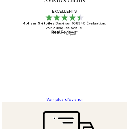
Avis des clients
EXCELLENTS
4.4 sur 5 étoiles
Basé sur 108340 Évaluation.
Voir quelques avis ici.
Acheteur vérifié
Avis
des
Impression que le colis avait été
clients
ouvert.Feuille enveloppant les affiches
abîmées aux extrémités.
4 juin
Edith G
Voir plus d’avis ici