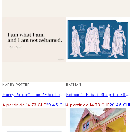
50%*
HARRY POTTER
50%*
BATMAN
Harry Potter™ - I am What I am Affiche
Batman™ - Batsuit Blueprint Affiche
À partir de 14.73 CHF
29.45 CHF
À partir de 14.73 CHF
29.45 CHF