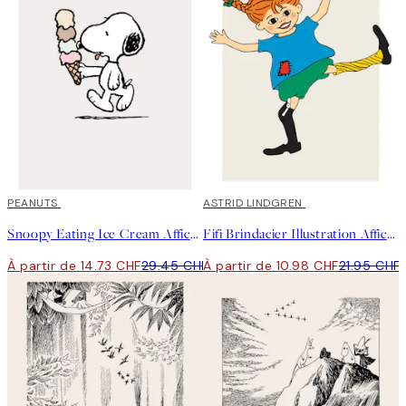
50%*
PEANUTS
50%*
ASTRID LINDGREN
Snoopy Eating Ice Cream Affiche
Fifi Brindacier Illustration Affiche
À partir de 14.73 CHF
29.45 CHF
À partir de 10.98 CHF
21.95 CHF