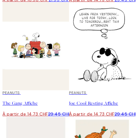
50%*
PEANUTS
50%*
PEANUTS
The Gang Affiche
Joe Cool Resting Affiche
À partir de 14.73 CHF
29.45 CHF
À partir de 14.73 CHF
29.45 CHF