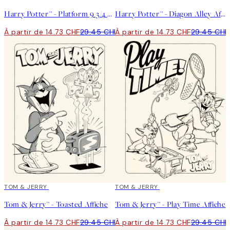
Harry Potter™ - Platform 9 3/4 Affiche
Harry Potter™ - Diagon Alley Affiche
À partir de 14.73 CHF
29.45 CHF
À partir de 14.73 CHF
29.45 CHF
50%*
TOM & JERRY
50%*
TOM & JERRY
Tom & Jerry™ - Toasted Affiche
Tom & Jerry™ - Play Time Affiche
À partir de 14.73 CHF
29.45 CHF
À partir de 14.73 CHF
29.45 CHF