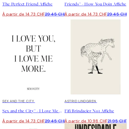
The Perfect Friend Affiche
Friends™ - How You Doin Affiche
À partir de 14.73 CHF
29.45 CHF
À partir de 14.73 CHF
29.45 CHF
50%*
SEX AND THE CITY
50%*
ASTRID LINDGREN
Sex and the City™ - I Love Me More Affiche
Fifi Brindacier No1 Affiche
À partir de 14.73 CHF
29.45 CHF
À partir de 10.98 CHF
21.95 CHF