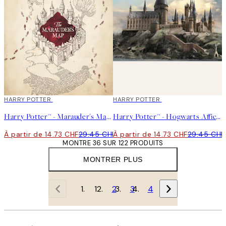
50%*
HARRY POTTER
50%*
HARRY POTTER
Harry Potter™ - Marauder's Map Affiche
Harry Potter™ - Hogwarts Affiche
À partir de 14.73 CHF
29.45 CHF
À partir de 14.73 CHF
29.45 CHF
MONTRE 36 SUR 122 PRODUITS
MONTRER PLUS
1
2
3
4