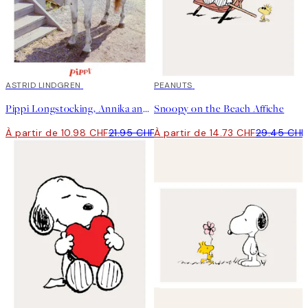
50%*
ASTRID LINDGREN
50%*
PEANUTS
Pippi Longstocking, Annika and Tommy Affiche
Snoopy on the Beach Affiche
À partir de 10.98 CHF
21.95 CHF
À partir de 14.73 CHF
29.45 CHF