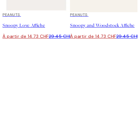
50%*
PEANUTS
50%*
PEANUTS
Snoopy Love Affiche
Snoopy and Woodstock Affiche
À partir de 14.73 CHF
29.45 CHF
À partir de 14.73 CHF
29.45 CHF