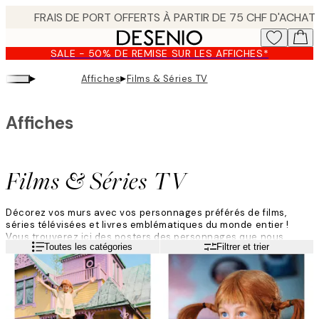
Skip
to
main
SALE - 50% DE REMISE SUR LES AFFICHES*
content.
▸
▸
Affiches
Films & Séries TV
Affiches
Films & Séries TV
Décorez vos murs avec vos personnages préférés de films,
séries télévisées et livres emblématiques du monde entier !
Vous trouverez ici des posters des personnages que nous
Lire la suite
Toutes les catégories
Filtrer et trier
connaissons et aimons tous, tirés de certains des contes les
plus emblématiques de l’Histoire.