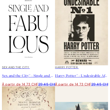
50%*
SEX AND THE CITY
50%*
HARRY POTTER
Sex and the City™ - Single and Fabulous Affiche
Harry Potter™ - Undesirable Affiche
À partir de 14.73 CHF
29.45 CHF
À partir de 14.73 CHF
29.45 CHF