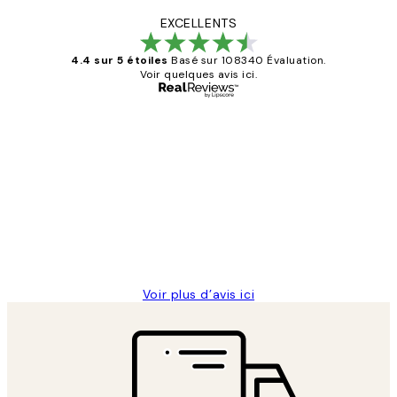
EXCELLENTS
4.4 sur 5 étoiles
Basé sur 108340 Évaluation.
Voir quelques avis ici.
Acheteur vérifié
Avis
des
Impression que le colis avait été
clients
ouvert.Feuille enveloppant les affiches
abîmées aux extrémités.
4 juin
Edith G
Voir plus d’avis ici