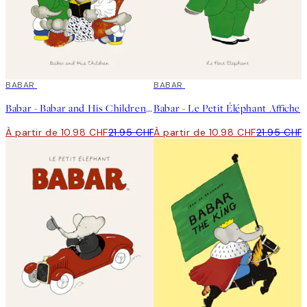
50%*
BABAR
50%*
BABAR
Babar - Babar and His Children Affiche
Babar - Le Petit Éléphant Affiche
À partir de 10.98 CHF
21.95 CHF
À partir de 10.98 CHF
21.95 CHF