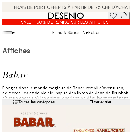
Skip
to
main
SALE - 50% DE REMISE SUR LES AFFICHES*
content.
▸
▸
Films & Séries TV
Babar
Affiches
Babar
Plongez dans le monde magique de Babar, rempli d'aventures,
de merveilles et de plaisir. Inspiré des livres de Jean de Brunhoff,
c'est un endroit où les animaux parlent, se déguisent et mènent
Lire la suite
Toutes les catégories
Filtrer et trier
des vies très similaires aux nôtres. Le monde de Babar est
coloré, des forêts verdoyantes aux scènes de ville animées.