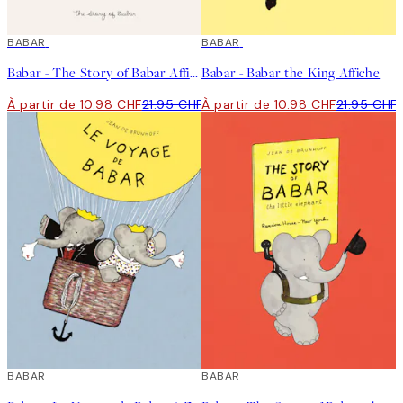
50%*
BABAR
50%*
BABAR
Babar - The Story of Babar Affiche
Babar - Babar the King Affiche
À partir de 10.98 CHF
21.95 CHF
À partir de 10.98 CHF
21.95 CHF
50%*
BABAR
50%*
BABAR