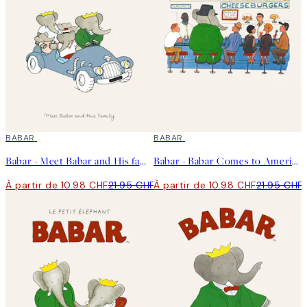
50%*
BABAR
50%*
BABAR
Babar - Meet Babar and His family Affiche
Babar - Babar Comes to America Affiche
À partir de 10.98 CHF
21.95 CHF
À partir de 10.98 CHF
21.95 CHF