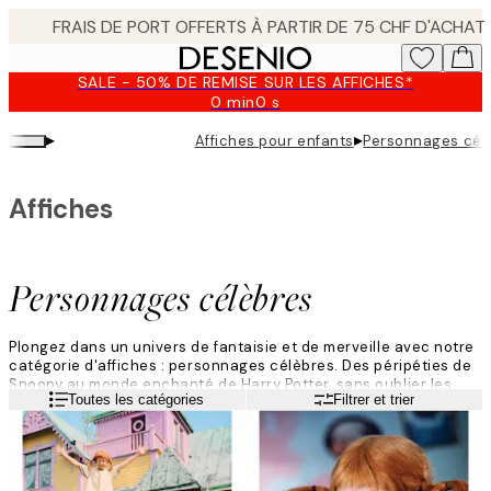
Skip
to
main
SALE - 50% DE REMISE SUR LES AFFICHES*
content.
0 min
0 s
Valable
jusqu'au
▸
▸
Affiches pour enfants
Personnages cél
:
2026-
08-
Affiches
09
Personnages célèbres
Plongez dans un univers de fantaisie et de merveille avec notre
catégorie d'affiches : personnages célèbres. Des péripéties de
Snoopy au monde enchanté de Harry Potter, sans oublier les
Lire la suite
Toutes les catégories
Filtrer et trier
histoires attendrissantes de Moomin, chaque affiches rend
hommage à ces personnages emblématiques.