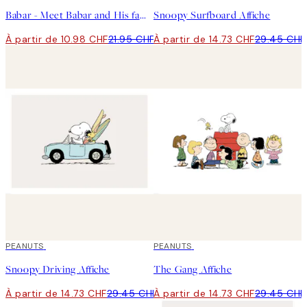
Babar - Meet Babar and His family Affiche
Snoopy Surfboard Affiche
À partir de 10.98 CHF
21.95 CHF
À partir de 14.73 CHF
29.45 CHF
50%*
PEANUTS
50%*
PEANUTS
Snoopy Driving Affiche
The Gang Affiche
À partir de 14.73 CHF
29.45 CHF
À partir de 14.73 CHF
29.45 CHF