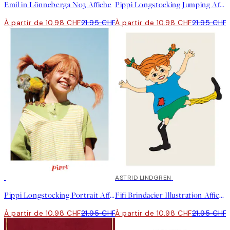
Emil in Lönneberga No3 Affiche
Pippi Longstocking Jumping Affiche
À partir de 10.98 CHF
21.95 CHF
À partir de 10.98 CHF
21.95 CHF
50%*
50%*
ASTRID LINDGREN
Pippi Longstocking Portrait Affiche
Fifi Brindacier Illustration Affiche
À partir de 10.98 CHF
21.95 CHF
À partir de 10.98 CHF
21.95 CHF