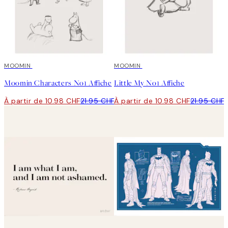
50%*
MOOMIN
50%*
MOOMIN
Moomin Characters No1 Affiche
Little My No1 Affiche
À partir de 10.98 CHF
21.95 CHF
À partir de 10.98 CHF
21.95 CHF