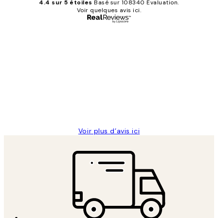
4.4 sur 5 étoiles
Basé sur 108340 Évaluation.
Voir quelques avis ici.
Acheteur vérifié
Avis
des
Impression que le colis avait été
clients
ouvert.Feuille enveloppant les affiches
abîmées aux extrémités.
4 juin
Edith G
Voir plus d’avis ici