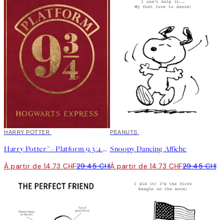
50%*
HARRY POTTER
50%*
PEANUTS
Harry Potter™ - Platform 9 3/4 Affiche
Snoopy Dancing Affiche
À partir de 14.73 CHF
29.45 CHF
À partir de 14.73 CHF
29.45 CHF