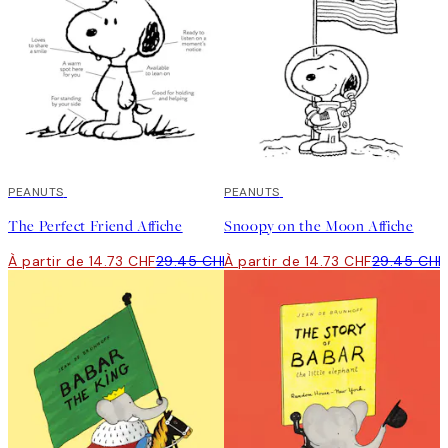
50%*
PEANUTS
50%*
PEANUTS
The Perfect Friend Affiche
Snoopy on the Moon Affiche
À partir de 14.73 CHF
29.45 CHF
À partir de 14.73 CHF
29.45 CHF