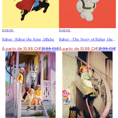
50%*
BABAR
50%*
BABAR
Babar - Babar the King Affiche
Babar - The Story of Babar, the Little Elephant Affiche
À partir de 10.98 CHF
21.95 CHF
À partir de 10.98 CHF
21.95 CHF