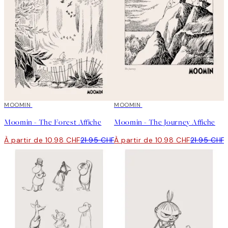
50%*
MOOMIN
50%*
MOOMIN
Moomin - The Forest Affiche
Moomin - The Journey Affiche
À partir de 10.98 CHF
21.95 CHF
À partir de 10.98 CHF
21.95 CHF