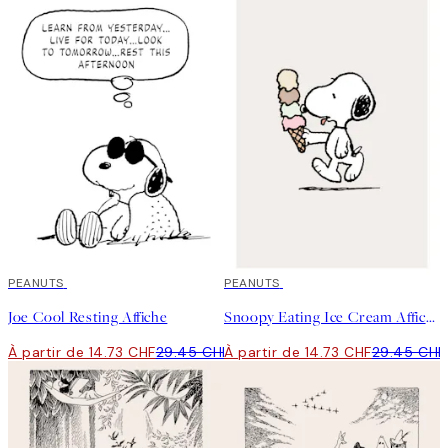
50%*
PEANUTS
50%*
PEANUTS
Joe Cool Resting Affiche
Snoopy Eating Ice Cream Affiche
À partir de 14.73 CHF
29.45 CHF
À partir de 14.73 CHF
29.45 CHF