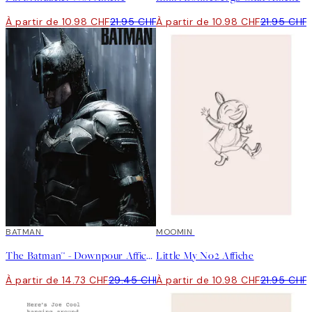
À partir de 10.98 CHF
21.95 CHF
À partir de 10.98 CHF
21.95 CHF
50%*
BATMAN
50%*
MOOMIN
The Batman™ - Downpour Affiche
Little My No2 Affiche
À partir de 14.73 CHF
29.45 CHF
À partir de 10.98 CHF
21.95 CHF