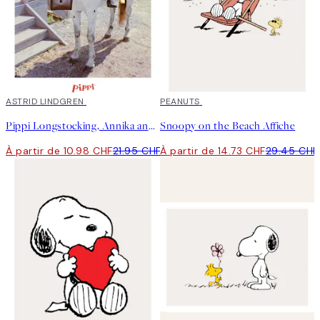
50%*
ASTRID LINDGREN
50%*
PEANUTS
Pippi Longstocking, Annika and Tommy Affiche
Snoopy on the Beach Affiche
À partir de 10.98 CHF
21.95 CHF
À partir de 14.73 CHF
29.45 CHF