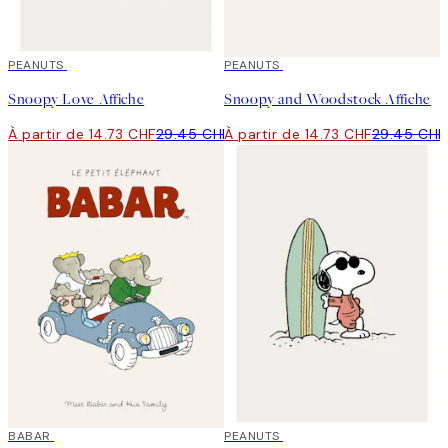
50%*
PEANUTS
50%*
PEANUTS
Snoopy Love Affiche
Snoopy and Woodstock Affiche
À partir de 14.73 CHF
29.45 CHF
À partir de 14.73 CHF
29.45 CHF
50%*
BABAR
50%*
PEANUTS