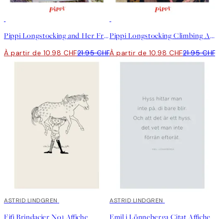
50%*
50%*
Pippi Longstocking and Her Friends Affiche
Pippi Longstocking Climbing Affiche
À partir de 10.98 CHF
21.95 CHF
À partir de 10.98 CHF
21.95 CHF
50%*
ASTRID LINDGREN
50%*
ASTRID LINDGREN
Fifi Brindacier No1 Affiche
Emil i Lönneberga Citat Affiche