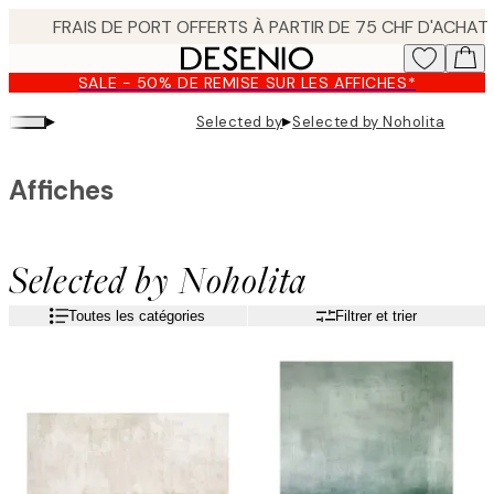
Skip
to
main
SALE - 50% DE REMISE SUR LES AFFICHES*
content.
▸
▸
Selected by
Selected by Noholita
Affiches
Selected by Noholita
Toutes les catégories
Filtrer et trier