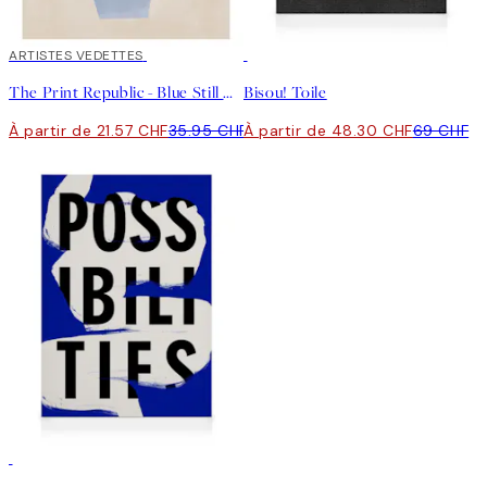
40%*
ARTISTES VEDETTES
30%*
The Print Republic - Blue Still Life Poster No1 Affiche
Bisou! Toile
À partir de 21.57 CHF
35.95 CHF
À partir de 48.30 CHF
69 CHF
30%*