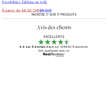
Possibilities Tableau sur toile
À partir de 48.30 CHF
69 CHF
MONTRE 17 SUR 17 PRODUITS
Avis des clients
EXCELLENTS
4.4 sur 5 étoiles
Basé sur 108340 Évaluation.
Voir quelques avis ici.
Acheteur vérifié
Avis
des
Impression que le colis avait été
clients
ouvert.Feuille enveloppant les affiches
abîmées aux extrémités.
4 juin
Edith G