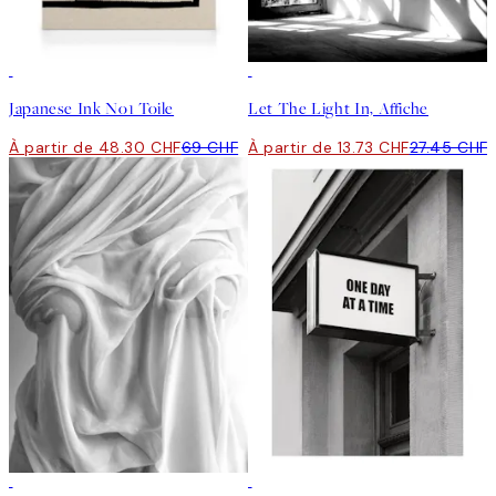
30%*
50%*
Japanese Ink No1 Toile
Let The Light In, Affiche
À partir de 48.30 CHF
69 CHF
À partir de 13.73 CHF
27.45 CHF
50%*
50%*